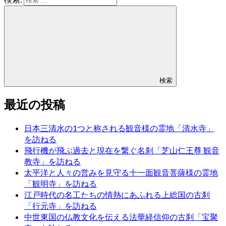
検索
最近の投稿
日本三清水の1つと称される観音様の霊地「清水寺」
を訪ねる
飛行機が飛ぶ過去と現在を繋ぐ名刹「芝山仁王尊 観音
教寺」を訪ねる
太平洋と人々の営みを見守る十一面観音菩薩様の霊地
「観明寺」を訪ねる
江戸時代の名工たちの情熱にあふれる上総国の古刹
「行元寺」を訪ねる
中世東国の仏教文化を伝える法華経信仰の古刹「宝聚