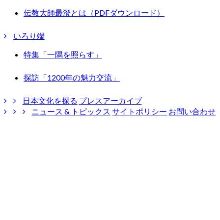
伝教大師最澄とは（PDFダウンロード）
いろり端
特集「一隅を照らす」
探訪「1200年の魅力交流」
日本文化を探る
プレスアーカイブ
ニュース & トピックス
サイトポリシー
お問い合わせ