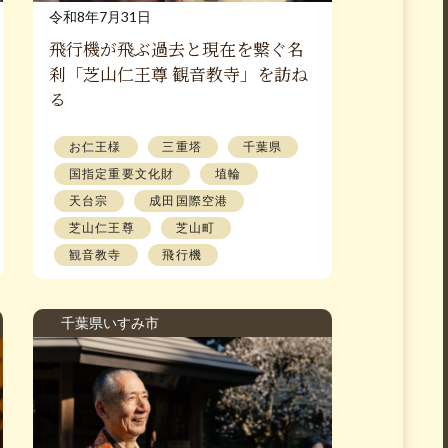
令和8年7月31日
飛行機が飛ぶ過去と現在を繋ぐ名
刹「芝山仁王尊 観音教寺」を訪ね
る
お仁王様
三重塔
千葉県
国指定重要文化財
埴輪
天台宗
成田国際空港
芝山仁王尊
芝山町
観音教寺
飛行機
千葉県いすみ市