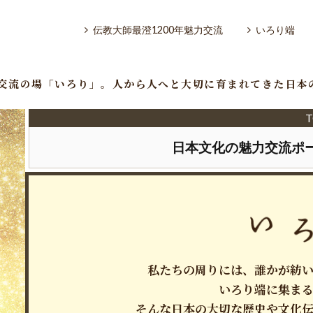
伝教大師最澄1200年魅力交流
いろり端
と交流の場「いろり」。人から人へと大切に育まれてきた日
T
日本文化の魅力交流ポ
いろり端
特集「一隅を照らす」
探訪「1200年の魅力交流」
私たちの周りには、誰かが紡
日本文化を探る
いろり端に集ま
そんな日本の大切な歴史や文化