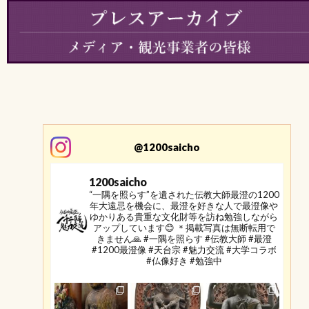
@1200saicho
1200saicho
“一隅を照らす”を遺された伝教大師最澄の1200
年大遠忌を機会に、最澄を好きな人で最澄像や
ゆかりある貴重な文化財等を訪ね勉強しながら
アップしています😊
＊掲載写真は無断転用で
きません🙏
#一隅を照らす #伝教大師 #最澄
#1200最澄像 #天台宗 #魅力交流 #大学コラボ
#仏像好き #勉強中