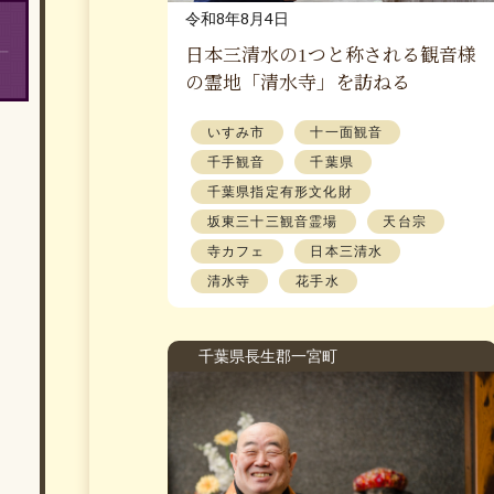
令和8年8月4日
日本三清水の1つと称される観音様
の霊地「清水寺」を訪ねる
いすみ市
十一面観音
千手観音
千葉県
千葉県指定有形文化財
坂東三十三観音霊場
天台宗
寺カフェ
日本三清水
清水寺
花手水
千葉県長生郡一宮町