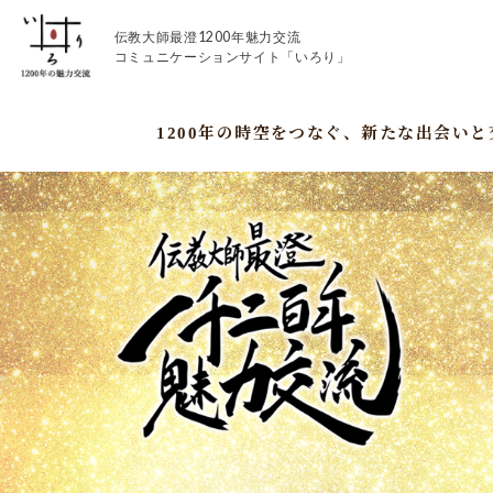
伝教大師最澄1200年魅力交流
コミュニケーションサイト「いろり」
1200年の時空をつなぐ、新たな出会い
伝教大師最澄1200年魅力交流
いろりとは
伝教大師最澄1200年魅力交流委員会とは
大学コラボプロジェクト