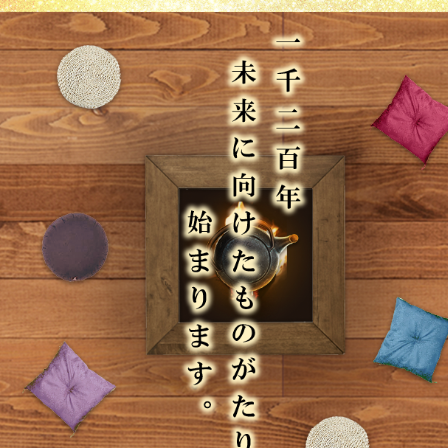
伝教大師最澄とは（デジタルパンフレット）
伝教大師最澄とは（PDFダウンロード）