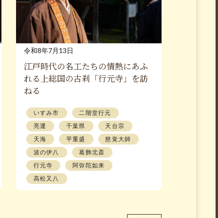
令和8年7月13日
江戸時代の名工たちの情熱にあふ
れる上総国の古刹「行元寺」を訪
ねる
いすみ市
二階堂行元
亮運
千葉県
天台宗
天海
平重盛
慈覚大師
波の伊八
葛飾北斎
行元寺
阿弥陀如来
高松又八