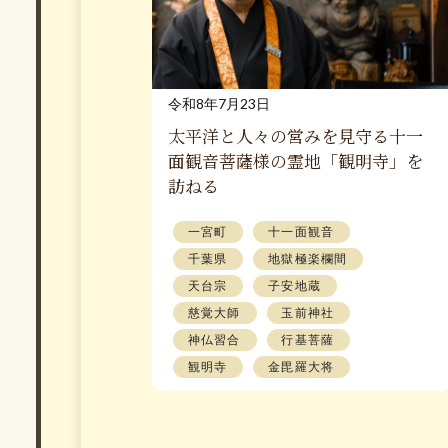
令和8年7月23日
太平洋と人々の営みを見守る十一
面観音菩薩様の霊地「観明寺」を
訪ねる
一宮町
十一面観音
千葉県
地獄極楽欄間
天台宗
子安地蔵
慈覚大師
玉前神社
神仏習合
行基菩薩
観明寺
金毘羅大将