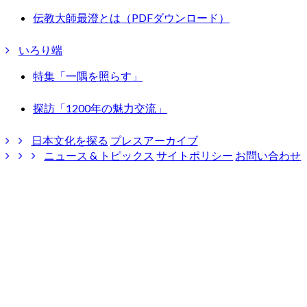
伝教大師最澄とは（PDFダウンロード）
いろり端
特集「一隅を照らす」
探訪「1200年の魅力交流」
日本文化を探る
プレスアーカイブ
ニュース & トピックス
サイトポリシー
お問い合わせ