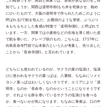
この桜餅ですが、関西と関東では、形状が異なるのをご存
知でしょうか。関西は道明寺粉(もち米を乾燥させ、粗め
にひいたもので、大阪の道明寺で作られたためこのように
呼ばれる)で餡を包んだ、お饅頭のような形状。ぶつぶつ
＆もちもちとした食感が特徴で「道明寺(餅)」と呼ばれて
います。一方、関東では小麦粉などの生地を薄く焼いた皮
で餡を巻いた、クレープ状のもの。こちらは、1717年に
向島長命寺門前で山本新六という人が考案し、売り出した
ことから「長命寺(餅)」と言われています。
どちらにも使われているのが、サクラの葉の塩漬け。塩漬
けに使われるサクラの葉っぱは、八重桜。ちなみにソメイ
ヨシノ葉っぱはおいしくないそうです。エリアにより「道
明寺」なのか「長命寺」なのかということになりそうです
が、それよりも餅を巻いているサクラの塩漬けを食べる
か、食べないかが気になります。ちなみに筆者は、口の中