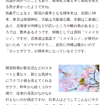
気温が高かったこともあり、観測史上最も早く開花を迎え
る所が多かったようですね。
特集「一隅を照らす」
気象庁によると、開花の基準となる標本木は、全国に58
探訪「1200年の魅力交流」
本。東京は靖国神社、大阪は大阪城公園、京都は二条城に
あり、北海道や沖縄などの広いところや離れ島があるとこ
日本文化を探る
ろでは、数本あるそうです。樹種としては原則「ソメイヨ
プレスアーカイブ
シノ」ですが、北海道は低温で「ソメイヨシノ」が根付か
ないため「エゾヤマザクラ」、反対に沖縄は暖かいので
ニュース & トピックス
「カンヒザクラ」が標本木になっているそうです。
サイトポリシー
お問い合わせ
開花時期が新生活などのスタ
ートと重なり、新たな気持ち
にワクワク感を添えてくれる
サクラ。昨年から続くコロナ
禍で、従来の花見がなかなか
行えないのが残念ですが、日本人はどうしてこんなにサク