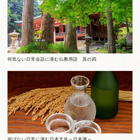
何気ない日常会話に潜む仏教用語 其の四
何げない日常に潜む日本文化～日本酒～