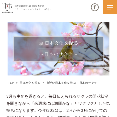
伝教大師最澄1200年魅力交流
コミュニケーションサイト「いろり」
日本文化を探る
伝教大師最澄1200年魅力交流
～日本のサクラ～
いろりとは
伝教大師最澄1200年魅力交流委員会とは
TOP
>
日本文化を探る
>
身近な日本文化を学ぶ ～日本のサクラ～
大学コラボプロジェクト
伝教大師最澄とは（デジタルパンフレット）
3月も中旬を過ぎると、毎日伝えられるサクラの開花状況
を聞きながら「来週末には満開かな」とワクワクとした気
伝教大師最澄とは（PDFダウンロード）
持ちになります。今年(2021)は、2月から3月にかけての
いろり端