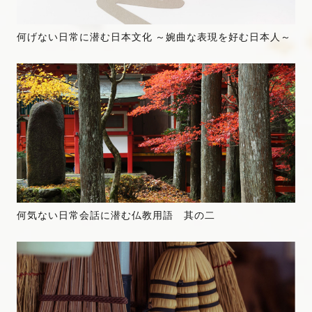
何げない日常に潜む日本文化 ～婉曲な表現を好む日本人～
何気ない日常会話に潜む仏教用語 其の二