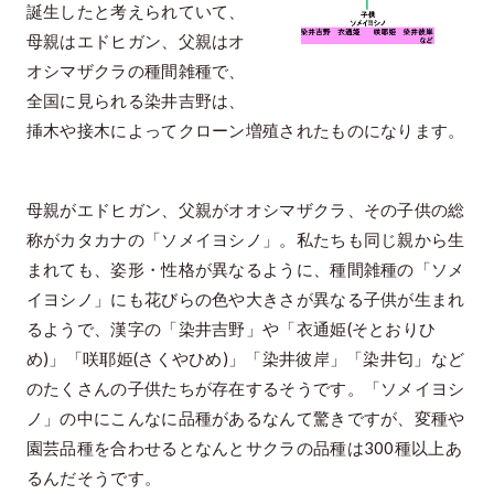
誕生したと考えられていて、
母親はエドヒガン、父親はオ
オシマザクラの種間雑種で、
全国に見られる染井吉野は、
挿木や接木によってクローン増殖されたものになります。
母親がエドヒガン、父親がオオシマザクラ、その子供の総
称がカタカナの「ソメイヨシノ」。私たちも同じ親から生
まれても、姿形・性格が異なるように、種間雑種の「ソメ
イヨシノ」にも花びらの色や大きさが異なる子供が生まれ
るようで、漢字の「染井吉野」や「衣通姫(そとおりひ
め)」「咲耶姫(さくやひめ)」「染井彼岸」「染井匂」など
のたくさんの子供たちが存在するそうです。「ソメイヨシ
ノ」の中にこんなに品種があるなんて驚きですが、変種や
園芸品種を合わせるとなんとサクラの品種は300種以上あ
るんだそうです。