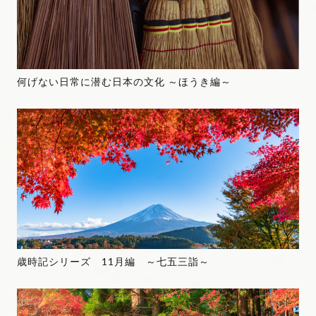
何げない日常に潜む日本の文化 ～ほうき編～
歳時記シリーズ 11月編 ～七五三詣～