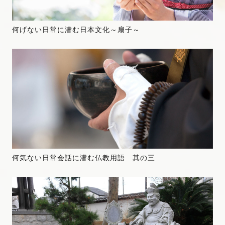
何げない日常に潜む日本文化～扇子～
何気ない日常会話に潜む仏教用語 其の三