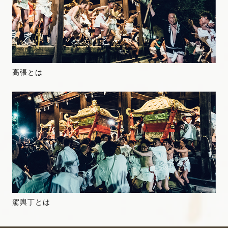
高張とは
駕輿丁とは