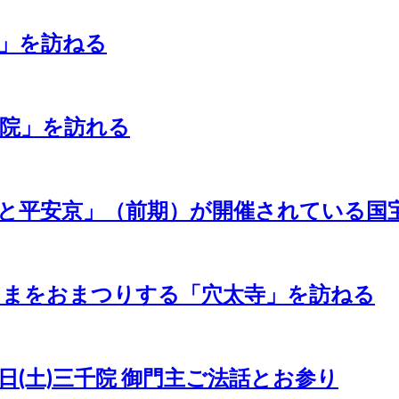
」を訪ねる
院」を訪れる
山と平安京」（前期）が開催されている国
さまをおまつりする「穴太寺」を訪ねる
5日(土)三千院 御門主ご法話とお参り