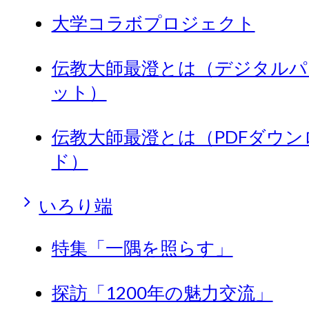
大学コラボプロジェクト
伝教大師最澄とは（デジタルパ
ット）
伝教大師最澄とは（PDFダウン
ド）
いろり端
特集「一隅を照らす」
探訪「1200年の魅力交流」