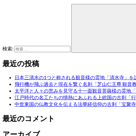
検索:
最近の投稿
日本三清水の1つと称される観音様の霊地「清水寺」を
飛行機が飛ぶ過去と現在を繋ぐ名刹「芝山仁王尊 観音
太平洋と人々の営みを見守る十一面観音菩薩様の霊地「
江戸時代の名工たちの情熱にあふれる上総国の古刹「行
中世東国の仏教文化を伝える法華経信仰の古刹「宝聚寺
最近のコメント
アーカイブ