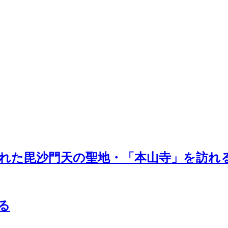
れた毘沙門天の聖地・「本山寺」を訪れ
る