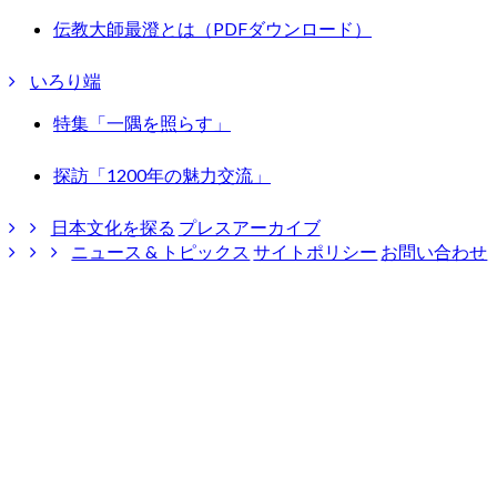
伝教大師最澄とは（PDFダウンロード）
いろり端
特集「一隅を照らす」
探訪「1200年の魅力交流」
日本文化を探る
プレスアーカイブ
ニュース & トピックス
サイトポリシー
お問い合わせ