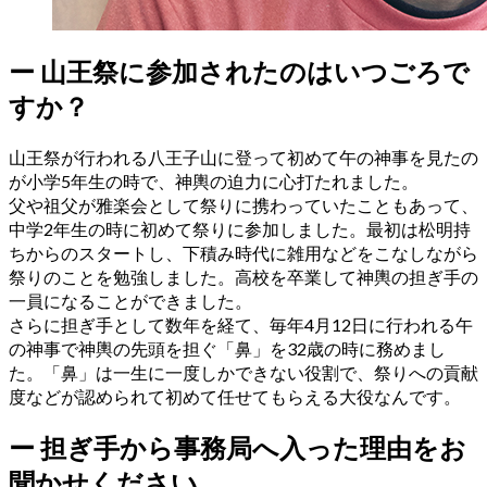
ー
山王祭に参加されたのはいつごろで
すか？
山王祭が行われる八王子山に登って初めて午の神事を見たの
が小学5年生の時で、神輿の迫力に心打たれました。
父や祖父が雅楽会として祭りに携わっていたこともあって、
中学2年生の時に初めて祭りに参加しました。最初は松明持
ちからのスタートし、下積み時代に雑用などをこなしながら
祭りのことを勉強しました。高校を卒業して神輿の担ぎ手の
一員になることができました。
さらに担ぎ手として数年を経て、毎年4月12日に行われる午
の神事で神輿の先頭を担ぐ「鼻」を32歳の時に務めまし
た。「鼻」は一生に一度しかできない役割で、祭りへの貢献
度などが認められて初めて任せてもらえる大役なんです。
ー
担ぎ手から事務局へ入った理由をお
聞かせください。