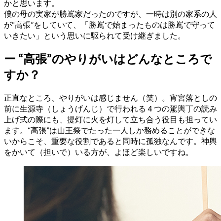
かと思います。
僕の母の実家が勝嶌家だったのですが、一時は別の家系の人
が“高張”をしていて、「勝嶌で始まったものは勝嶌で守って
いきたい」という思いに駆られて受け継ぎました。
ー
“高張”のやりがいはどんなところで
すか？
正直なところ、やりがいは感じません（笑）。宵宮落としの
前に生源寺（しょうげんじ）で行われる４つの駕輿丁の読み
上げ式の際にも、提灯に火を灯して立ち合う役目も担ってい
ます。“高張”は山王祭でたった一人しか務めることができな
いからこそ、重要な役割であると同時に孤独なんです。神輿
をかいて（担いで）いる方が、よほど楽しいですね。