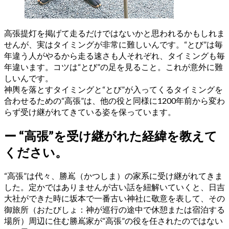
高張提灯を掲げて走るだけではないかと思われるかもしれま
せんが、実はタイミングが非常に難しいんです。“とび”は毎
年違う人がやるから走る速さも人それぞれ、タイミングも毎
年違います。コツは“とび”の足を見ること。これが意外に難
しいんです。
神輿を落とすタイミングと“とび”が入ってくるタイミングを
合わせるための“高張”は、他の役と同様に1200年前から変わ
らず受け継がれてきている姿を保っています。
ー
“高張”を受け継がれた経緯を教えて
ください。
“高張”は代々、勝嶌（かつしま）の家系に受け継がれてきま
した。定かではありませんが古い話を紐解いていくと、日吉
大社ができた時に坂本で一番古い神社に敬意を表して、その
御旅所（おたびしょ：神が巡行の途中で休憩または宿泊する
場所）周辺に住む勝嶌家が“高張”の役を任されたのではない