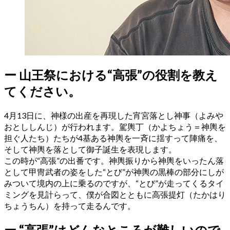
ー
山王祭における“高張”の役割を教え
てください。
4月13日に、神様の出産を再現した宵宮落とし神事（よみや
おとししんじ）が行われます。駕輿丁（かよちょう＝神輿を
担ぐ人たち）たちが4基ある神輿を一斉に揺すって陣痛を、
そして神輿を落として御子誕生を表現します。
この時が“高張”の出番です。神輿振りから神輿をいったん落
として甲冑武者の姿をした“とび”が神輿の黒棒の部分にしが
みついて境内の上に乗るのですが、“とび”が走ってくるタイ
ミングを見計らって、僕が合図とともに高張提灯（たかはり
ちょうちん）を持って走るんです。
ー
“高張”はどんなところが難しいので