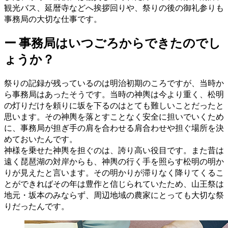
観光バス、延暦寺などへ挨拶回りや、祭りの後の御礼参りも
事務局の大切な仕事です。
ー
事務局はいつごろからできたのでし
ょうか？
祭りの記録が残っているのは明治初期のころですが、当時か
ら事務局はあったそうです。当時の神輿は今より重く、松明
の灯りだけを頼りに坂を下るのはとても難しいことだったと
思います。その神輿を落とすことなく安全に担いでいくため
に、事務局が担ぎ手の肩を合わせる肩合わせや担ぐ場所を決
めておいたんです。
神様を乗せた神輿を担ぐのは、誇り高い役目です。また昔は
遠く琵琶湖の対岸からも、神輿の行く手を照らす松明の明か
りが見えたと言います。その明かりが滞りなく降りてくるこ
とができればその年は豊作と信じられていたため、山王祭は
地元・坂本のみならず、周辺地域の農家にとっても大切な祭
りだったんです。