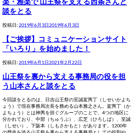
楽・雅楽で 山王祭を支える西条さんと
談をとる
投稿日:
2019年6月3日
2019年6月3日
【ご挨拶】コミュニケーションサイト
「いろり」を始めました！
投稿日:
2019年6月1日
2021年2月22日
山王祭を裏から支える事務局の役を担
う山本さんと談をとる
今回談をとるのは、日吉山王祭の至誠駕輿丁（しせいかよち
ょう）で現在事務局次長を務める山本雅之さん。駕輿丁（か
よちょう）とは神輿を担ぐグループのことで、4つの地区に
分かれており、中部（ちゅうぶ）、広芝（ひろしば）、至誠
（しせい）、下阪本（しもさかもと）があります。1200年
の歴史を誇る山王祭を裏から支える事務局としての役割や、