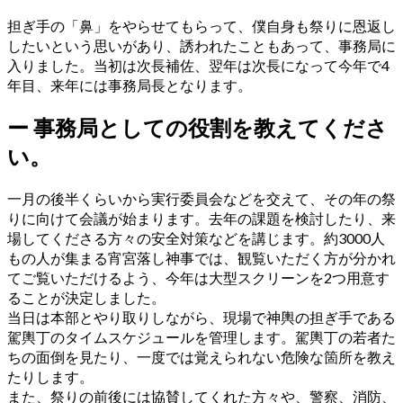
担ぎ手の「鼻」をやらせてもらって、僕自身も祭りに恩返し
したいという思いがあり、誘われたこともあって、事務局に
入りました。当初は次長補佐、翌年は次長になって今年で4
年目、来年には事務局長となります。
ー
事務局としての役割を教えてくださ
い。
一月の後半くらいから実行委員会などを交えて、その年の祭
りに向けて会議が始まります。去年の課題を検討したり、来
場してくださる方々の安全対策などを講じます。約3000人
もの人が集まる宵宮落し神事では、観覧いただく方が分かれ
てご覧いただけるよう、今年は大型スクリーンを2つ用意す
ることが決定しました。
当日は本部とやり取りしながら、現場で神輿の担ぎ手である
駕輿丁のタイムスケジュールを管理します。駕輿丁の若者た
ちの面倒を見たり、一度では覚えられない危険な箇所を教え
たりします。
また、祭りの前後には協賛してくれた方々や、警察、消防、