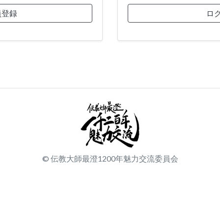
員登録
ロ
© 伝教大師最澄1200年魅力交流委員会