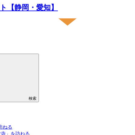
ト【静岡・愛知】
検索
訪ねる
教寺」を訪ねる