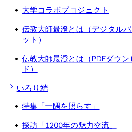
大学コラボプロジェクト
伝教大師最澄とは（デジタルパ
ット）
伝教大師最澄とは（PDFダウン
ド）
いろり端
特集「一隅を照らす」
探訪「1200年の魅力交流」