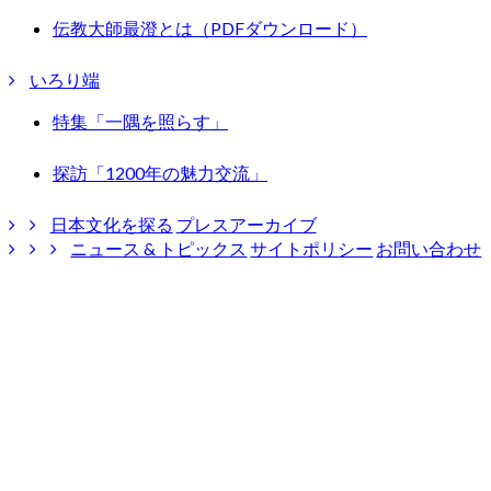
伝教大師最澄とは（PDFダウンロード）
いろり端
特集「一隅を照らす」
探訪「1200年の魅力交流」
日本文化を探る
プレスアーカイブ
ニュース & トピックス
サイトポリシー
お問い合わせ