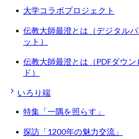
大学コラボプロジェクト
伝教大師最澄とは（デジタルパ
ット）
伝教大師最澄とは（PDFダウン
ド）
いろり端
特集「一隅を照らす」
探訪「1200年の魅力交流」