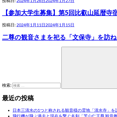
投稿日:
2024年1月26日
2024年1月27日
【参加大学生募集】第5回比叡山延暦寺
投稿日:
2024年1月11日
2024年1月15日
二尊の観音さまを祀る「文保寺」を訪ね
検索:
最近の投稿
日本三清水の1つと称される観音様の霊地「清水寺」を
飛行機が飛ぶ過去と現在を繋ぐ名刹「芝山仁王尊 観音