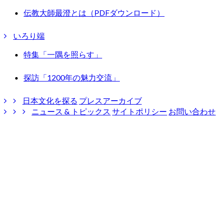
伝教大師最澄とは（PDFダウンロード）
いろり端
特集「一隅を照らす」
探訪「1200年の魅力交流」
日本文化を探る
プレスアーカイブ
ニュース & トピックス
サイトポリシー
お問い合わせ