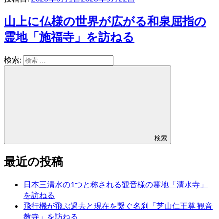
山上に仏様の世界が広がる和泉屈指の
霊地「施福寺」を訪ねる
検索:
検索
最近の投稿
日本三清水の1つと称される観音様の霊地「清水寺」
を訪ねる
飛行機が飛ぶ過去と現在を繋ぐ名刹「芝山仁王尊 観音
教寺」を訪ねる