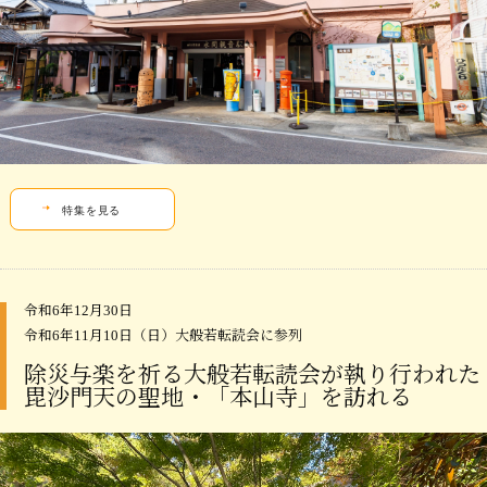
特集を見る
令和6年12月30日
令和6年11月10日（日）大般若転読会に参列
除災与楽を祈る大般若転読会が執り行われた
毘沙門天の聖地・「本山寺」を訪れる