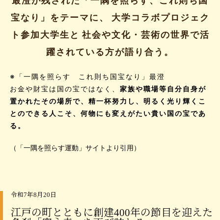
最澄が残された「一隅を照らす、これ則ち国
宝なり」をテーマに、
大学コラボプロジェク
特集「一隅を照らす」
ト参加大学生と
社会や文化・芸術の世界で活
探訪「1200年の魅力交流」
躍されている方が語り合う。
日本文化を探る
※「一隅を照らす これ則ち国宝なり」最澄
プレスアーカイブ
お金や財宝は国の宝ではなく、
家族や職場等自分自身が
ニュース & トピックス
置かれたその場所で、精一杯努力し、明るく光り輝くこ
とのできる人こそ、何物にも変えがたい貴い国の宝であ
サイトポリシー
る。
お問い合わせ
（「一隅を照らす運動」サイトより引用）
令和7年8月20日
江戸の町とともに創建400年の節目を迎えた