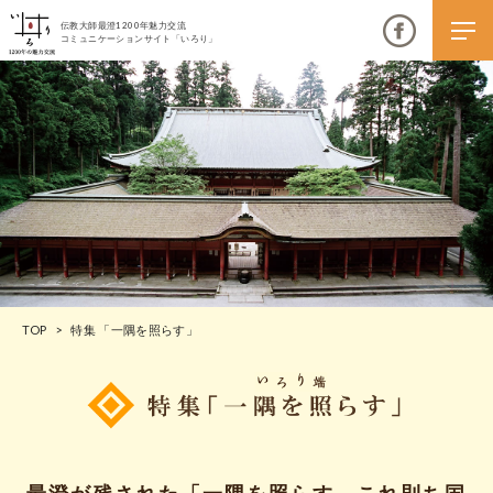
伝教大師最澄1200年魅力交流
コミュニケーションサイト「いろり」
伝教大師最澄1200年魅力交流
いろりとは
伝教大師最澄1200年魅力交流委員会とは
TOP
>
特集 「一隅を照らす」
大学コラボプロジェクト
伝教大師最澄とは（デジタルパンフレット）
伝教大師最澄とは（PDFダウンロード）
いろり端