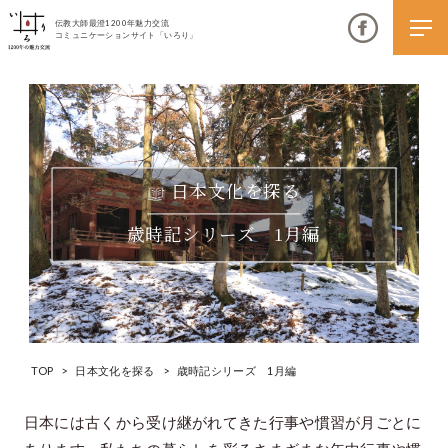
伝教大師最澄1200年魅力交流
コミュニケーションサイト「いろり」
日本文化を探る
伝教大師最澄1200年魅力交流
歳時記シリーズ 1月編
いろりとは
伝教大師最澄1200年魅力交流委員会とは
大学コラボプロジェクト
伝教大師最澄とは（デジタルパンフレット）
TOP
>
日本文化を探る
>
歳時記シリーズ 1月編
伝教大師最澄とは（PDFダウンロード）
日本には古くから受け継がれてきた行事や慣習が月ごとに
いろり端