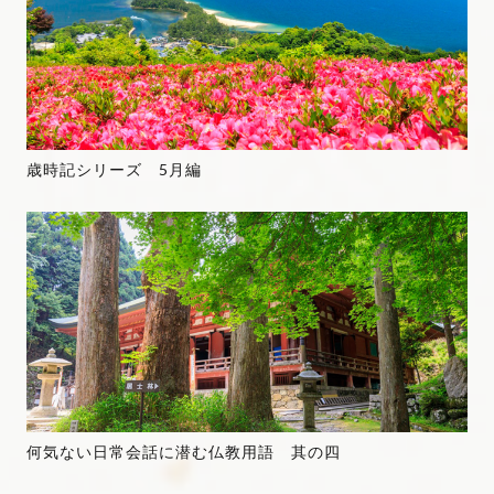
歳時記シリーズ 5月編
何気ない日常会話に潜む仏教用語 其の四