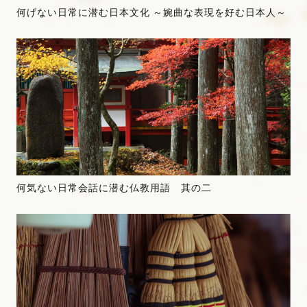
何げない日常に潜む日本文化 ～婉曲な表現を好む日本人～
何気ない日常会話に潜む仏教用語 其の二