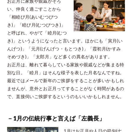
お正月に家族や親戚がそろ
い、仲良く過ごすことから
「相睦び月(あいむつびつ
き)」「睦び月(むつびつき)」
と呼ばれ、やがて「睦月(むつ
き)」というようになったと言います。ほかにも「寅月(い
んげつ)」「元月(げんげつ・もとつき)」「霞初月(かすみ
そめづき)」「太郎月」など多くの異名があります。
お正月は、離れて暮らしている家族や親戚などが集まる特
別な日。「睦月」はそんな様子を表した月名なんですね。
最近ではメールで新年のご挨拶をすることが多いかもしれ
ませんが、意外とお正月ってすることがなく時間があるの
で、直接伺いご挨拶するというのもいいかもしれません。
－1月の伝統行事と言えば「左義長」
1月はお正月や人日の節句(七