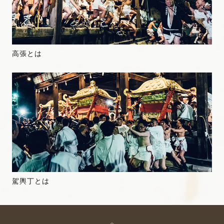
高張とは
駕輿丁とは