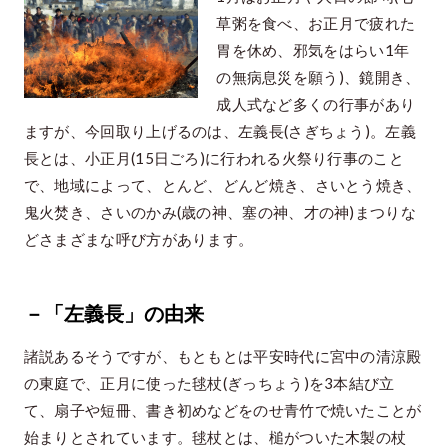
草粥を食べ、お正月で疲れた
胃を休め、邪気をはらい1年
の無病息災を願う)、鏡開き、
成人式など多くの行事があり
ますが、今回取り上げるのは、左義長(さぎちょう)。左義
長とは、小正月(15日ごろ)に行われる火祭り行事のこと
で、地域によって、とんど、どんど焼き、さいとう焼き、
鬼火焚き、さいのかみ(歳の神、塞の神、才の神)まつりな
どさまざまな呼び方があります。
－「左義長」の由来
諸説あるそうですが、もともとは平安時代に宮中の清涼殿
の東庭で、正月に使った毬杖(ぎっちょう)を3本結び立
て、扇子や短冊、書き初めなどをのせ青竹で焼いたことが
始まりとされています。毬杖とは、槌がついた木製の杖