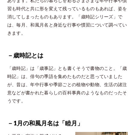
あります。私たちの暮らしを彩るさまざまな年中行事や慣
習も時代と共に形を変えて残っているものもあれば、姿を
特集「一隅を照らす」
消してしまったものもあります。「歳時記シリーズ」で
探訪「1200年の魅力交流」
は、毎月、和風月名と身近な行事や慣習について調べてい
きます。
日本文化を探る
プレスアーカイブ
－歳時記とは
ニュース & トピックス
「歳時記」は「歳事記」とも書くそうで書物のこと。「歳
サイトポリシー
時記」は、俳句の季語を集めたものだと思っていました
が、昔は、年中行事や季節ごとの植物や動物、生活の諸注
お問い合わせ
意などが書かれた暮らしの百科事典のようなものだったそ
うです。
－1月の和風月名は「睦月」