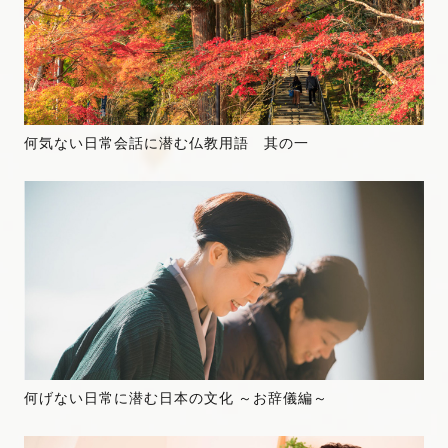
何気ない日常会話に潜む仏教用語 其の一
何げない日常に潜む日本の文化 ～お辞儀編～