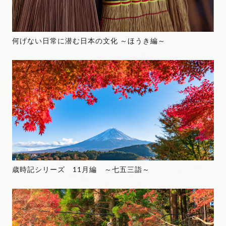
何げない日常に潜む日本の文化 ～ほうき編～
歳時記シリーズ 11月編 ～七五三詣～