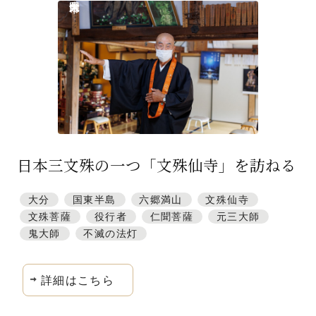
日本三文殊の一つ「文殊仙寺」を訪ねる
大分
国東半島
六郷満山
文殊仙寺
文殊菩薩
役行者
仁聞菩薩
元三大師
鬼大師
不滅の法灯
詳細はこちら