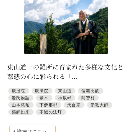
特集「一隅を照らす」
探訪「1200年の魅力交流」
日本文化を探る
プレスアーカイブ
ニュース & トピックス
東山道一の難所に育まれた多様な文化と
サイトポリシー
慈悲の心に彩られる「...
お問い合わせ
廣拯院
廣済院
東山道
信濃比叡
源氏物語
帚木
神坂峠
阿智村
山本慈昭
下伊那郡
天台宗
伝教大師
薬師如来
不滅の法灯
詳細はこちら