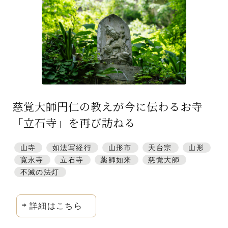
慈覚大師円仁の教えが今に伝わるお寺
「立石寺」を再び訪ねる
山寺
如法写経行
山形市
天台宗
山形
寛永寺
立石寺
薬師如来
慈覚大師
不滅の法灯
詳細はこちら