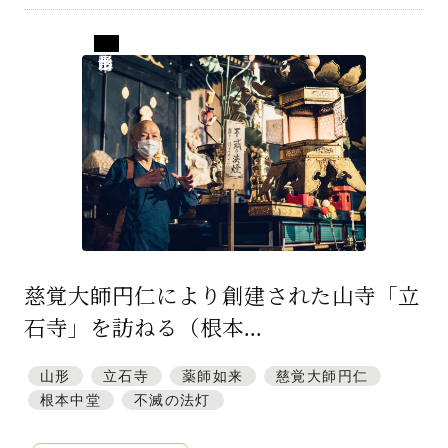
山形県山形市
慈覚大師円仁により創建された山寺「立
石寺」を訪ねる（根本...
山形
立石寺
薬師如来
慈覚大師円仁
根本中堂
不滅の法灯