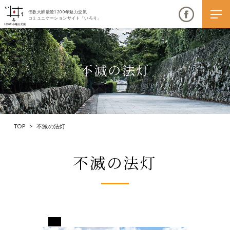
伝教大師最澄1200年魅力交流
コミュニケーションサイト「いろり」
不滅の法灯
伝教大師最澄1200年魅力交流
いろりとは
TOP
>
不滅の法灯
伝教大師最澄1200年魅力交流委員会とは
不滅の法灯
大学コラボプロジェクト
伝教大師最澄とは（デジタルパンフレット）
伝教大師最澄とは（PDFダウンロード）
長野県下伊那郡阿智村
いろり端