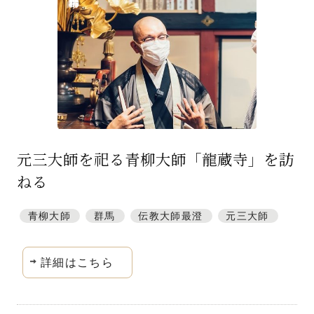
特集「一隅を照らす」
探訪「1200年の魅力交流」
日本文化を探る
プレスアーカイブ
ニュース & トピックス
元三大師を祀る青柳大師「龍蔵寺」を訪
サイトポリシー
ねる
お問い合わせ
青柳大師
群馬
伝教大師最澄
元三大師
詳細はこちら