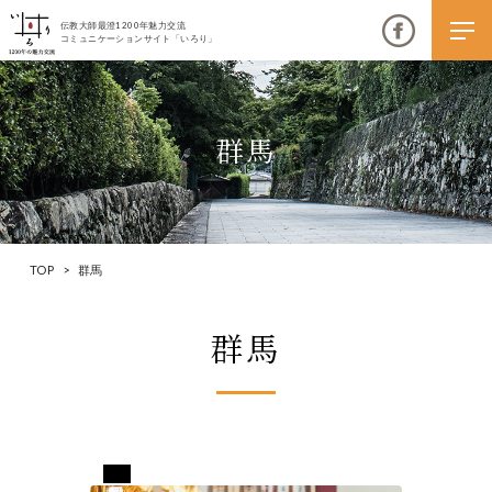
伝教大師最澄1200年魅力交流
コミュニケーションサイト「いろり」
群馬
伝教大師最澄1200年魅力交流
いろりとは
TOP
>
群馬
伝教大師最澄1200年魅力交流委員会とは
群馬
大学コラボプロジェクト
伝教大師最澄とは（デジタルパンフレット）
伝教大師最澄とは（PDFダウンロード）
群馬県藤岡市
いろり端