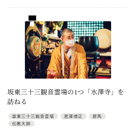
群馬県藤岡市
坂東三十三観音霊場の1つ「水澤寺」を
訪ねる
坂東三十三観音霊場
恵灌僧正
群馬
伝教大師