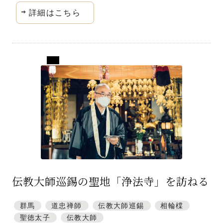
詳細はこちら
群馬県藤岡市
伝教大師巡錫の聖地「浄法寺」を訪ねる
群馬
道忠禅師
伝教大師巡錫
相輪橖
聖徳太子
伝教大師