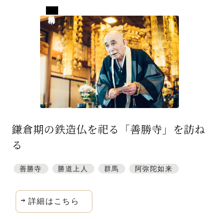
群馬県前橋市
鎌倉期の鉄造仏を祀る「善勝寺」を訪ね
る
善勝寺
勝道上人
群馬
阿弥陀如来
詳細はこちら