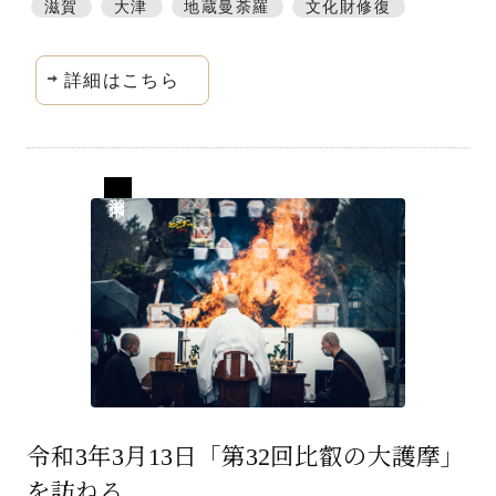
滋賀
大津
地蔵曼荼羅
文化財修復
詳細はこちら
滋賀 仰木
令和3年3月13日「第32回比叡の大護摩」
を訪ねる