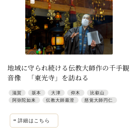
特集「一隅を照らす」
探訪「1200年の魅力交流」
日本文化を探る
プレスアーカイブ
ニュース & トピックス
地域に守られ続ける伝教大師作の千手観
サイトポリシー
音像 「東光寺」を訪ねる
お問い合わせ
滋賀
坂本
大津
仰木
比叡山
阿弥陀如来
伝教大師最澄
慈覚大師円仁
詳細はこちら