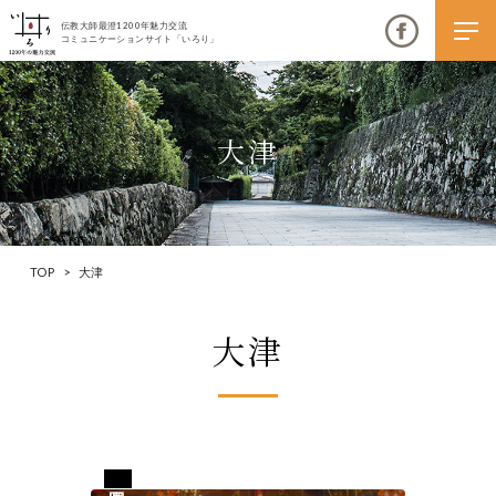
伝教大師最澄1200年魅力交流
コミュニケーションサイト「いろり」
大津
伝教大師最澄1200年魅力交流
いろりとは
TOP
>
大津
伝教大師最澄1200年魅力交流委員会とは
大津
大学コラボプロジェクト
伝教大師最澄とは（デジタルパンフレット）
伝教大師最澄とは（PDFダウンロード）
岡山県岡山市
いろり端