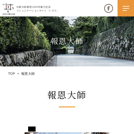
伝教大師最澄1200年魅力交流
コミュニケーションサイト「いろり」
報恩大師
伝教大師最澄1200年魅力交流
いろりとは
TOP
>
報恩大師
伝教大師最澄1200年魅力交流委員会とは
報恩大師
大学コラボプロジェクト
伝教大師最澄とは（デジタルパンフレット）
伝教大師最澄とは（PDFダウンロード）
岡山県瀬戸内市
いろり端