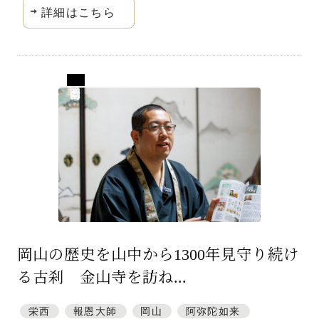
詳細はこちら
岡山県岡山市
岡山の歴史を山中から1300年見守り続け
る古刹 金山寺を訪ね...
栄西
報恩大師
岡山
阿弥陀如来