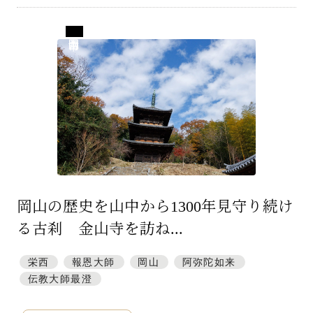
岡山県岡山市
岡山の歴史を山中から1300年見守り続け
る古刹 金山寺を訪ね...
栄西
報恩大師
岡山
阿弥陀如来
伝教大師最澄