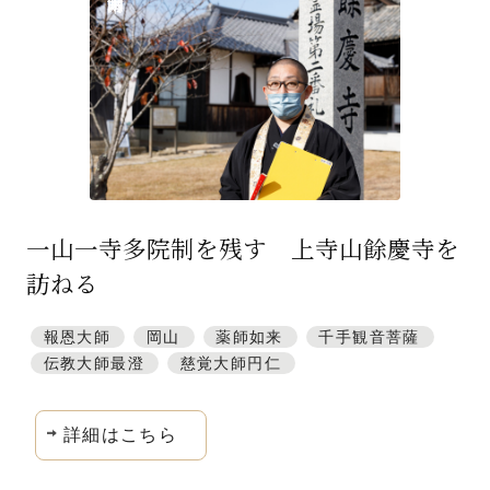
特集「一隅を照らす」
探訪「1200年の魅力交流」
日本文化を探る
プレスアーカイブ
ニュース & トピックス
一山一寺多院制を残す 上寺山餘慶寺を
サイトポリシー
訪ねる
お問い合わせ
報恩大師
岡山
薬師如来
千手観音菩薩
伝教大師最澄
慈覚大師円仁
詳細はこちら