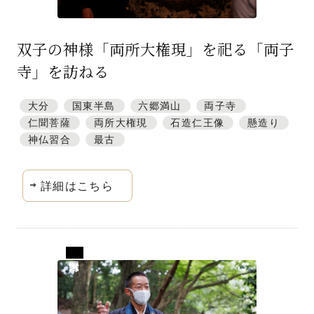
双子の神様「両所大権現」を祀る「両子
寺」を訪ねる
大分
国東半島
六郷満山
両子寺
仁聞菩薩
両所大権現
石造仁王像
懸造り
神仏習合
最古
詳細はこちら
大分県国東市