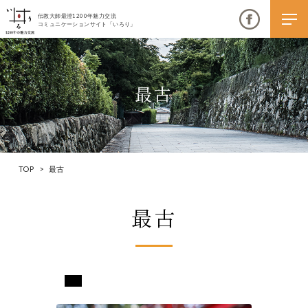
伝教大師最澄1200年魅力交流
コミュニケーションサイト「いろり」
最古
伝教大師最澄1200年魅力交流
いろりとは
TOP
>
最古
伝教大師最澄1200年魅力交流委員会とは
最古
大学コラボプロジェクト
伝教大師最澄とは（デジタルパンフレット）
伝教大師最澄とは（PDFダウンロード）
愛知県岡崎市
いろり端