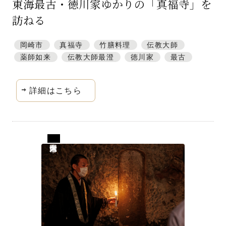
東海最古・徳川家ゆかりの「真福寺」を
訪ねる
岡崎市
真福寺
竹膳料理
伝教大師
薬師如来
伝教大師最澄
徳川家
最古
詳細はこちら
大分県国東市