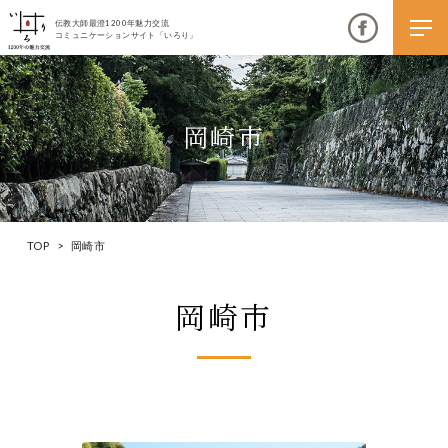
伝教大師最澄1200年魅力交流
コミュニケーションサイト「いろり」
岡崎市
伝教大師最澄1200年魅力交流
いろりとは
TOP
>
岡崎市
伝教大師最澄1200年魅力交流委員会とは
岡崎市
大学コラボプロジェクト
伝教大師最澄とは（デジタルパンフレット）
伝教大師最澄とは（PDFダウンロード）
いろり端