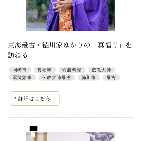
東海最古・徳川家ゆかりの「真福寺」を
訪ねる
岡崎市
真福寺
竹膳料理
伝教大師
薬師如来
伝教大師最澄
徳川家
最古
詳細はこちら
愛知県岡崎市