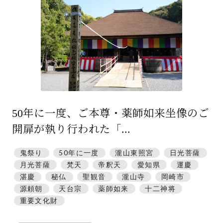
特集「一隅を照らす」
探訪「1200年の魅力交流」
日本文化を探る
プレスアーカイブ
ニュース & トピックス
50年に一度、ご本尊・薬師如来坐像のご
サイトポリシー
開扉が執り行われた「...
お問い合わせ
鬼祭り
50年に一度
瀧山東照宮
日光菩薩
月光菩薩
梵天
帝釈天
愛知県
運慶
湛慶
秘仏
聖観音
瀧山寺
岡崎市
源頼朝
天台宗
薬師如来
十二神将
重要文化財