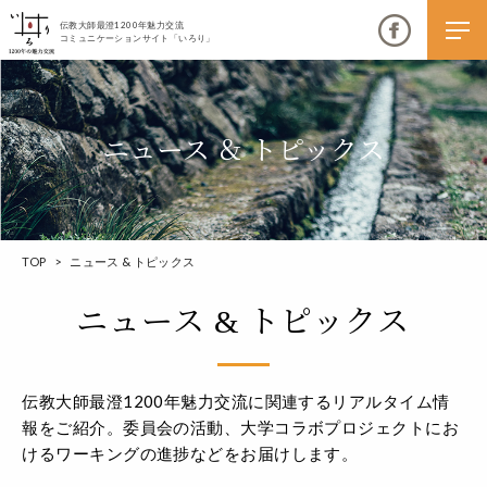
伝教大師最澄1200年魅力交流
コミュニケーションサイト「いろり」
ニュース ＆ トピックス
伝教大師最澄1200年魅力交流
TOP
>
ニュース & トピックス
いろりとは
伝教大師最澄1200年魅力交流委員会とは
ニュース & トピックス
大学コラボプロジェクト
伝教大師最澄とは（デジタルパンフレット）
伝教大師最澄1200年魅力交流に関連するリアルタイム情
報をご紹介。
委員会の活動、大学コラボプロジェクトにお
伝教大師最澄とは（PDFダウンロード）
けるワーキングの進捗などをお届けします。
いろり端