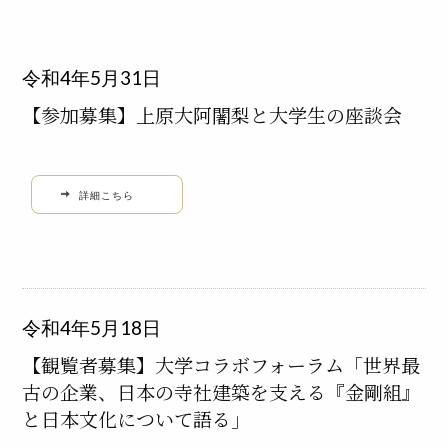
特集「一隅を照らす」
令和4年5月31日
探訪「1200年の魅力交流」
【参加募集】上原大阿闍梨と大学生の座談会
日本文化を探る
プレスアーカイブ
詳細こちら
ニュース & トピックス
サイトポリシー
お問い合わせ
令和4年5月18日
【観覧者募集】大学コラボフォーラム「世界最
古の企業、日本の寺社建築を支える『金剛組』
と日本文化について語る」