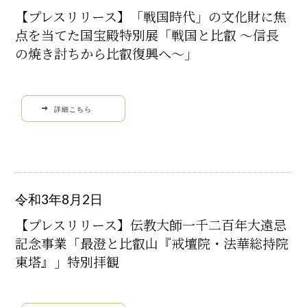
【プレスリリース】「戦国時代」の文化財に焦
点を当てた国宝殿特別展「戦国と比叡 ～信長
の焼き討ちから比叡復興へ～」
詳細こちら
令和3年8月2日
【プレスリリース】伝教大師一千二百年大遠忌
記念事業「最澄と比叡山『戒壇院・法華総持院
東塔』」特別拝観