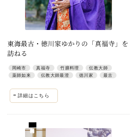
東海最古・徳川家ゆかりの「真福寺」を
訪ねる
岡崎市
真福寺
竹膳料理
伝教大師
薬師如来
伝教大師最澄
徳川家
最古
詳細はこちら
愛知県岡崎市