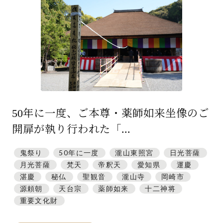
特集「一隅を照らす」
探訪「1200年の魅力交流」
日本文化を探る
プレスアーカイブ
ニュース & トピックス
50年に一度、ご本尊・薬師如来坐像のご
サイトポリシー
開扉が執り行われた「...
お問い合わせ
鬼祭り
50年に一度
瀧山東照宮
日光菩薩
月光菩薩
梵天
帝釈天
愛知県
運慶
湛慶
秘仏
聖観音
瀧山寺
岡崎市
源頼朝
天台宗
薬師如来
十二神将
重要文化財