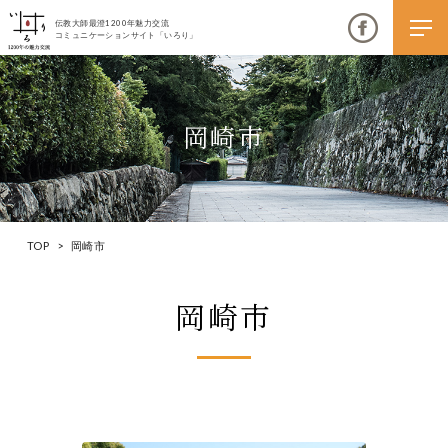
伝教大師最澄1200年魅力交流
コミュニケーションサイト「いろり」
岡崎市
伝教大師最澄1200年魅力交流
いろりとは
TOP
>
岡崎市
伝教大師最澄1200年魅力交流委員会とは
岡崎市
大学コラボプロジェクト
伝教大師最澄とは（デジタルパンフレット）
伝教大師最澄とは（PDFダウンロード）
いろり端