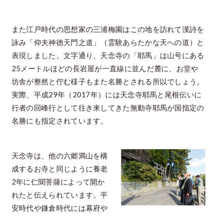
また江戸時代の思想家の三浦梅園はこの地を訪れて漢詩を
詠み「仰夫神徳天門之道」（霊験あらたかな天への道）と
表現しました。文字通り、天念寺の「耶馬」は山号にある
25メートルほどの長岩屋が一直線に並んだ麓に、お堂や
坊舎が整然と佇む様子もまた名勝とされる所以でしょう。
実際、平成29年（2017年）には天念寺耶馬と尾根伝いに
行者の回峰行として往き来してきた無動寺耶馬が国指定の
名勝にも指定されています。
天念寺は、他の六郷満山を構
成するお寺と同じように養老
2年に仁聞菩薩によって開か
れたと伝えられています。平
安時代や鎌倉時代には幕府や