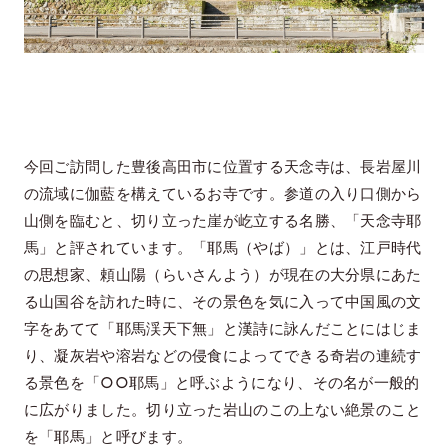
今回ご訪問した豊後高田市に位置する天念寺は、長岩屋川
の流域に伽藍を構えているお寺です。参道の入り口側から
山側を臨むと、切り立った崖が屹立する名勝、「天念寺耶
馬」と評されています。「耶馬（やば）」とは、江戸時代
の思想家、頼山陽（らいさんよう）が現在の大分県にあた
る山国谷を訪れた時に、その景色を気に入って中国風の文
字をあてて「耶馬渓天下無」と漢詩に詠んだことにはじま
り、凝灰岩や溶岩などの侵食によってできる奇岩の連続す
る景色を「○○耶馬」と呼ぶようになり、その名が一般的
に広がりました。切り立った岩山のこの上ない絶景のこと
を「耶馬」と呼びます。