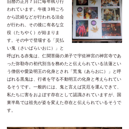
旧暦の正月７日に毎年執り行
われています。午後３時ごろ
から読経などが行われる法会
が行われ、その後に有名な立
役（たちやく）が始まりま
す。その中で登場する「災払
い鬼（さいばらいおに）」と
呼ばれる赤鬼は、仁聞菩薩の弟子で宇佐神宮の神宮寺であ
った弥勒寺の初代別当を務めたと伝えられている法蓮とい
う僧侶や愛染明王の化身とされ「荒鬼（あらおに）」と呼
ばれる黒鬼は、行者を守る不動明王の化身と考えられてい
るそうです。一般的には、鬼と言えば災厄を運んできて、
私たちに害をおよぼす存在として認識されていますが、国
東半島では祖先が姿を変えた存在と伝えられているそうで
す。