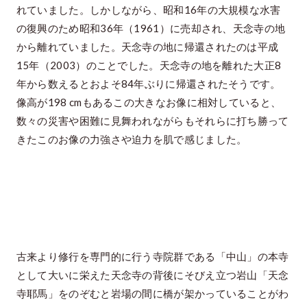
れていました。しかしながら、昭和16年の大規模な水害
の復興のため昭和36年（1961）に売却され、天念寺の地
から離れていました。天念寺の地に帰還されたのは平成
15年（2003）のことでした。天念寺の地を離れた大正8
年から数えるとおよそ84年ぶりに帰還されたそうです。
像高が198 cmもあるこの大きなお像に相対していると、
数々の災害や困難に見舞われながらもそれらに打ち勝って
きたこのお像の力強さや迫力を肌で感じました。
古来より修行を専門的に行う寺院群である「中山」の本寺
として大いに栄えた天念寺の背後にそびえ立つ岩山「天念
寺耶馬」をのぞむと岩場の間に橋が架かっていることがわ