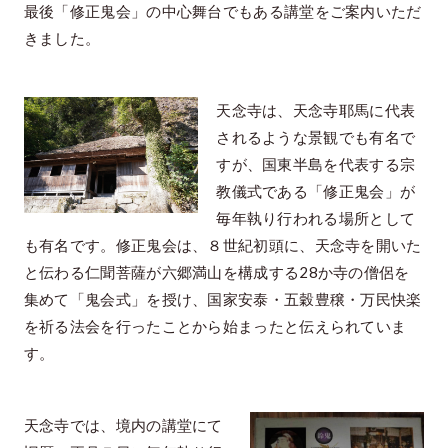
最後「修正鬼会」の中心舞台でもある講堂をご案内いただ
きました。
天念寺は、天念寺耶馬に代表
されるような景観でも有名で
すが、国東半島を代表する宗
教儀式である「修正鬼会」が
毎年執り行われる場所として
も有名です。修正鬼会は、８世紀初頭に、天念寺を開いた
と伝わる仁聞菩薩が六郷満山を構成する28か寺の僧侶を
集めて「鬼会式」を授け、国家安泰・五穀豊穣・万民快楽
を祈る法会を行ったことから始まったと伝えられていま
す。
天念寺では、境内の講堂にて