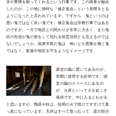
全や豊穣を願ってくれるという行事です。この両者が融合
したのが、この地に独特な『修正鬼会』という形態をとる
ようになったと言われています。ですから、鬼というのは
悪い鬼ではなく良い鬼です。修正鬼会は宗教行事ではある
のですが、一方で地区との関わりが非常に大きく、また地
区の先祖が鬼の形をして現れる祖霊信仰とも言えるのでは
ないでしょうか。国東半島の鬼は、怖いとか悪事を働く鬼
ではなく、家族や地区を守るようなイメージです。
講堂の脇に置いてあるのが、
実際に使用する松明です。講
堂の脇のスペースにあるの
が、火床といって火を起こす
場所です。中に入るとわかる
と思いますが、鴨居や柱は、松明の火で焼けてすすけて真
っ黒になっています。天井はすべて取っ払って、梁の部分