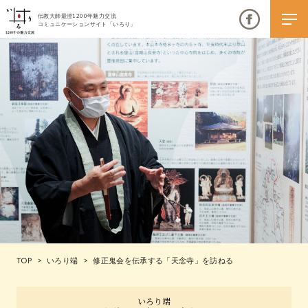
伝教大師最澄1200年魅力交流
コミュニケーションサイト「いろり」
伝教大師最澄1200年魅力交流
いろりとは
伝教大師最澄1200年魅力交流委員会とは
大学コラボプロジェクト
伝教大師最澄とは（デジタルパンフレット）
TOP
>
いろり端
>
修正鬼会を伝承する「天念寺」を訪ねる
伝教大師最澄とは（PDFダウンロード）
いろり端
いろり端