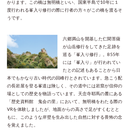
かります。この橋は無明橋といい、国東半島で10年に１
度行われる峯入り修行の際に行者の方々がこの橋を渡るそ
うです。
六郷満山を開基した仁聞菩薩
が山岳修行をしてきた足跡を
巡る「峯入り修行」。855年
には「峯入り」が行われてい
たとの記述もあることから日
本でもかなり古い時代の回峰行とされています。急こう配
の長岩屋を登る峯道は険しく、その道中には岩窟が信仰の
場としての歴史を物語っています。天念寺耶馬の麓にある
「歴史資料館 鬼会の里」において、無明橋をわたる際の
VRを体験しましたが、地面からの高さで足がすくむとと
もに、このような岸壁を生み出した自然に対する畏怖の念
を覚えました。