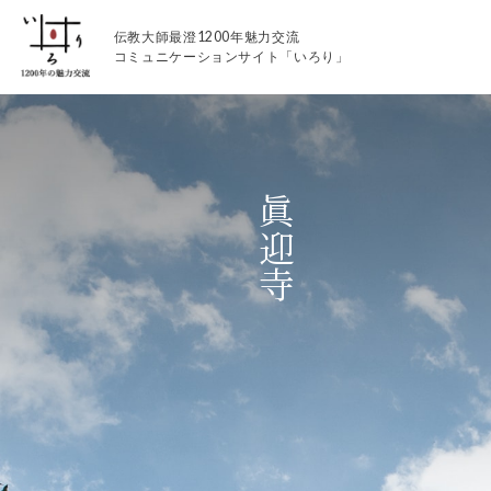
伝教大師最澄1200年魅力交流
コミュニケーションサイト「いろり」
眞迎寺
伝教大師最澄1200年魅力交流
いろりとは
伝教大師最澄1200年魅力交流委員会とは
大学コラボプロジェクト