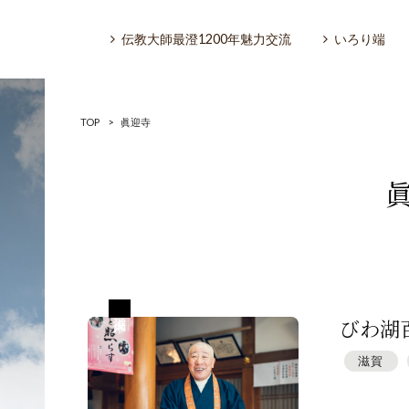
伝教大師最澄1200年魅力交流
いろり端
TOP
>
眞迎寺
いろり端
特集「一隅を照らす」
滋賀 仰木
探訪「1200年の魅力交流」
びわ湖
滋賀
日本文化を探る