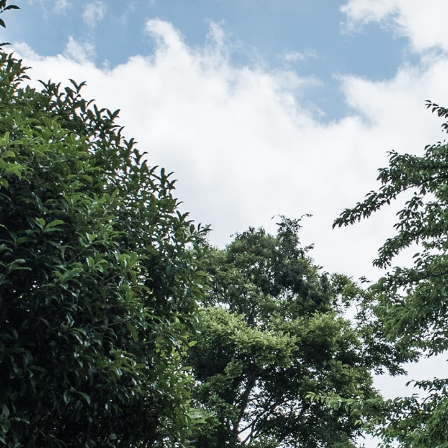
伝教大師最澄とは（デジタルパンフレット）
伝教大師最澄とは（PDFダウンロード）