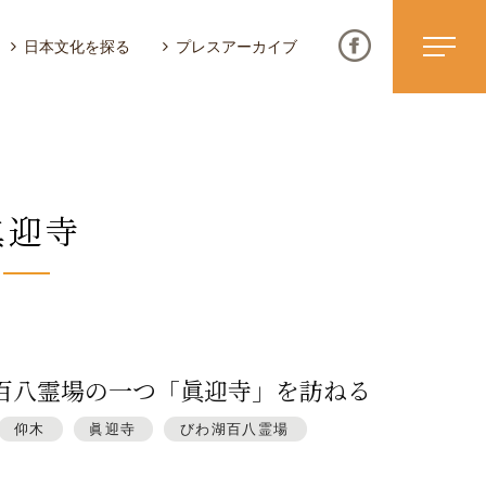
日本文化を探る
プレスアーカイブ
眞迎寺
ニュース & トピックス
サイトポリシー
お問い合わせ
百八霊場の一つ「眞迎寺」を訪ねる
仰木
眞迎寺
びわ湖百八霊場