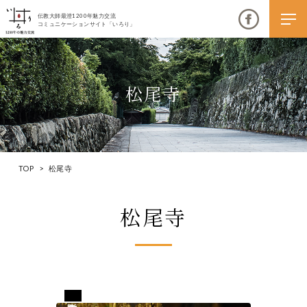
伝教大師最澄1200年魅力交流
コミュニケーションサイト「いろり」
松尾寺
伝教大師最澄1200年魅力交流
いろりとは
TOP
>
松尾寺
伝教大師最澄1200年魅力交流委員会とは
松尾寺
大学コラボプロジェクト
伝教大師最澄とは（デジタルパンフレット）
伝教大師最澄とは（PDFダウンロード）
大阪府和泉市
いろり端