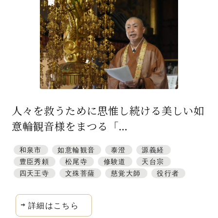
特集「一隅を照らす」
探訪「1200年の魅力交流」
日本文化を探る
プレスアーカイブ
ニュース & トピックス
人々を救うために思惟し続ける美しい如
サイトポリシー
意輪観音様をまつる「...
お問い合わせ
和泉市
如意輪観音
泰澄
源義経
豊臣秀頼
松尾寺
修験道
天台宗
四天王寺
文殊菩薩
慈覚大師
役行者
詳細はこちら