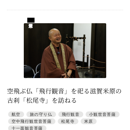
滋賀県米原市
空飛ぶ仏「飛行観音」を祀る滋賀米原の
古刹「松尾寺」を訪ねる
航空
旅の守り仏
飛行観音
小観世音菩薩
空中飛行観世音菩薩
松尾寺
米原
十一面観音菩薩