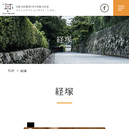
伝教大師最澄1200年魅力交流
コミュニケーションサイト「いろり」
経塚
伝教大師最澄1200年魅力交流
いろりとは
TOP
>
経塚
伝教大師最澄1200年魅力交流委員会とは
経塚
大学コラボプロジェクト
伝教大師最澄とは（デジタルパンフレット）
伝教大師最澄とは（PDFダウンロード）
大阪府岸和田市
いろり端