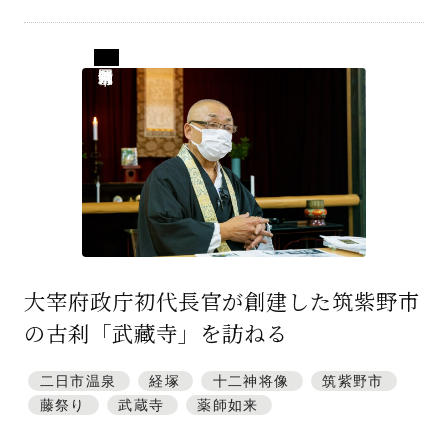
福岡県筑紫野市
大宰府政庁初代長官が創建した筑紫野市
の古刹「武藏寺」を訪ねる
二日市温泉
経塚
十二神将像
筑紫野市
藤祭り
武蔵寺
薬師如来