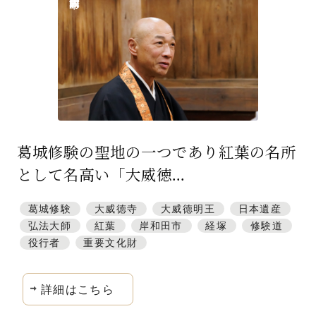
特集「一隅を照らす」
探訪「1200年の魅力交流」
日本文化を探る
プレスアーカイブ
ニュース & トピックス
葛城修験の聖地の一つであり紅葉の名所
サイトポリシー
として名高い「大威徳...
お問い合わせ
葛城修験
大威徳寺
大威徳明王
日本遺産
弘法大師
紅葉
岸和田市
経塚
修験道
役行者
重要文化財
詳細はこちら