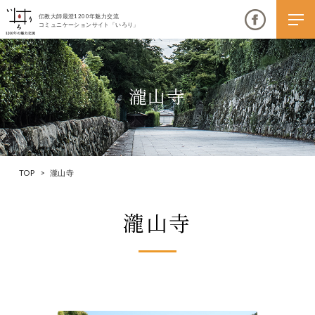
伝教大師最澄1200年魅力交流
コミュニケーションサイト「いろり」
瀧山寺
伝教大師最澄1200年魅力交流
いろりとは
TOP
>
瀧山寺
伝教大師最澄1200年魅力交流委員会とは
瀧山寺
大学コラボプロジェクト
伝教大師最澄とは（デジタルパンフレット）
伝教大師最澄とは（PDFダウンロード）
いろり端