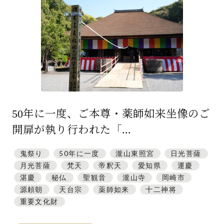
特集「一隅を照らす」
探訪「1200年の魅力交流」
日本文化を探る
プレスアーカイブ
ニュース & トピックス
50年に一度、ご本尊・薬師如来坐像のご
サイトポリシー
開扉が執り行われた「...
お問い合わせ
鬼祭り
50年に一度
瀧山東照宮
日光菩薩
月光菩薩
梵天
帝釈天
愛知県
運慶
湛慶
秘仏
聖観音
瀧山寺
岡崎市
源頼朝
天台宗
薬師如来
十二神将
重要文化財