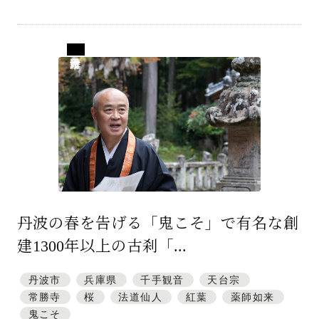
兵庫県丹波市
丹波の春を告げる「鬼こそ」で有名な創
建1300年以上の古刹「...
丹波市
兵庫県
千手観音
天台宗
常勝寺
桜
法道仙人
紅葉
薬師如来
鬼こそ