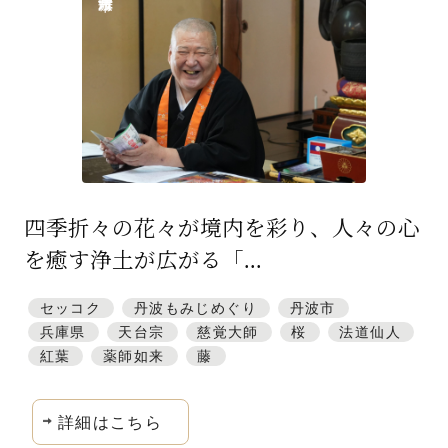
特集「一隅を照らす」
探訪「1200年の魅力交流」
日本文化を探る
プレスアーカイブ
ニュース & トピックス
四季折々の花々が境内を彩り、人々の心
サイトポリシー
を癒す浄土が広がる「...
お問い合わせ
セッコク
丹波もみじめぐり
丹波市
兵庫県
天台宗
慈覚大師
桜
法道仙人
紅葉
薬師如来
藤
詳細はこちら