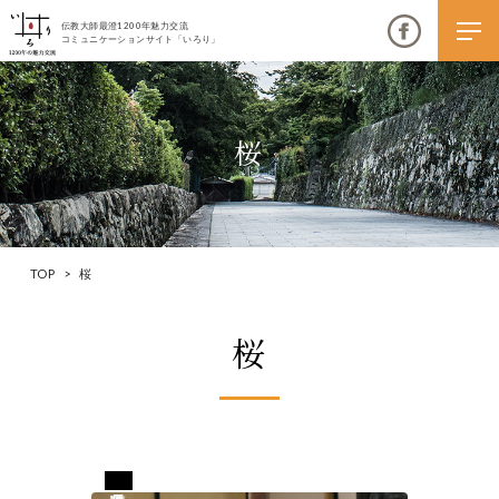
伝教大師最澄1200年魅力交流
コミュニケーションサイト「いろり」
桜
伝教大師最澄1200年魅力交流
いろりとは
TOP
>
桜
伝教大師最澄1200年魅力交流委員会とは
桜
大学コラボプロジェクト
伝教大師最澄とは（デジタルパンフレット）
伝教大師最澄とは（PDFダウンロード）
兵庫県丹波市
いろり端