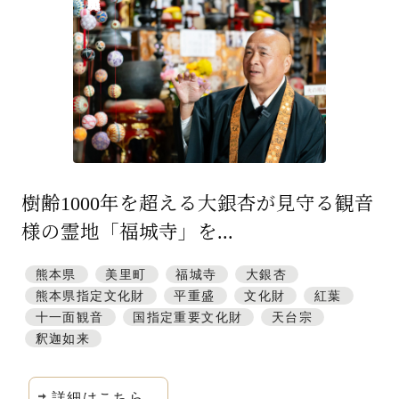
特集「一隅を照らす」
探訪「1200年の魅力交流」
日本文化を探る
プレスアーカイブ
ニュース & トピックス
樹齢1000年を超える大銀杏が見守る観音
サイトポリシー
様の霊地「福城寺」を...
お問い合わせ
熊本県
美里町
福城寺
大銀杏
熊本県指定文化財
平重盛
文化財
紅葉
十一面観音
国指定重要文化財
天台宗
釈迦如来
詳細はこちら