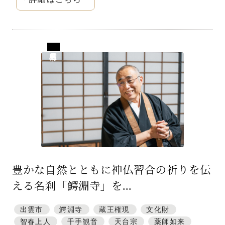
島根県出雲市
豊かな自然とともに神仏習合の祈りを伝
える名刹「鰐淵寺」を...
出雲市
鰐淵寺
蔵王権現
文化財
智春上人
千手観音
天台宗
薬師如来