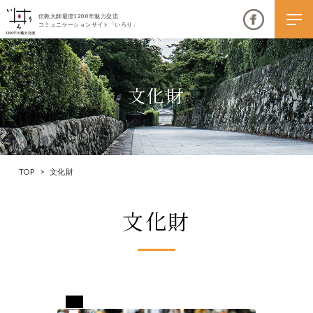
伝教大師最澄1200年魅力交流
コミュニケーションサイト「いろり」
文化財
伝教大師最澄1200年魅力交流
いろりとは
TOP
>
文化財
伝教大師最澄1200年魅力交流委員会とは
文化財
大学コラボプロジェクト
伝教大師最澄とは（デジタルパンフレット）
伝教大師最澄とは（PDFダウンロード）
熊本県下益城郡美里町
いろり端