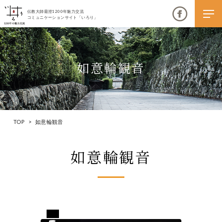
伝教大師最澄1200年魅力交流
コミュニケーションサイト「いろり」
如意輪観音
伝教大師最澄1200年魅力交流
いろりとは
TOP
>
如意輪観音
伝教大師最澄1200年魅力交流委員会とは
如意輪観音
大学コラボプロジェクト
伝教大師最澄とは（デジタルパンフレット）
伝教大師最澄とは（PDFダウンロード）
兵庫県姫路市
いろり端