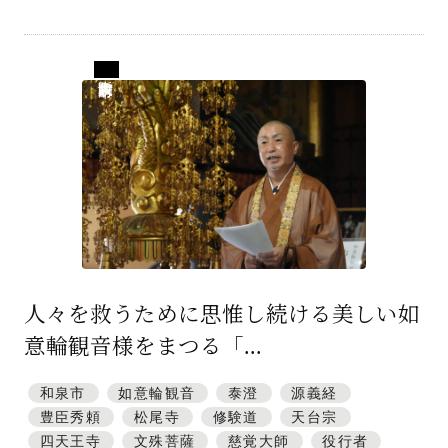
大阪府和泉市
人々を救うために思惟し続ける美しい如
意輪観音様をまつる「...
和泉市
如意輪観音
泰澄
源義経
豊臣秀頼
松尾寺
修験道
天台宗
四天王寺
文殊菩薩
慈覚大師
役行者