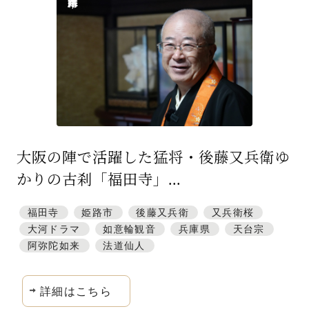
特集「一隅を照らす」
探訪「1200年の魅力交流」
日本文化を探る
プレスアーカイブ
ニュース & トピックス
大阪の陣で活躍した猛将・後藤又兵衛ゆ
サイトポリシー
かりの古刹「福田寺」...
お問い合わせ
福田寺
姫路市
後藤又兵衛
又兵衛桜
大河ドラマ
如意輪観音
兵庫県
天台宗
阿弥陀如来
法道仙人
詳細はこちら