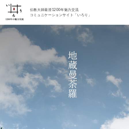
伝教大師最澄1200年魅力交流
コミュニケーションサイト「いろり」
地蔵曼荼羅
伝教大師最澄1200年魅力交流
いろりとは
伝教大師最澄1200年魅力交流委員会とは
大学コラボプロジェクト