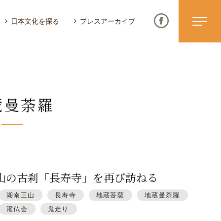
日本文化を探る
プレスアーカイブ
蔵曼荼羅
ニュース & トピックス
サイトポリシー
お問い合わせ
山の古刹「長寿寺」を再び訪ねる
湖南三山
長寿寺
地蔵菩薩
地蔵曼荼羅
灌仏会
鬼走り