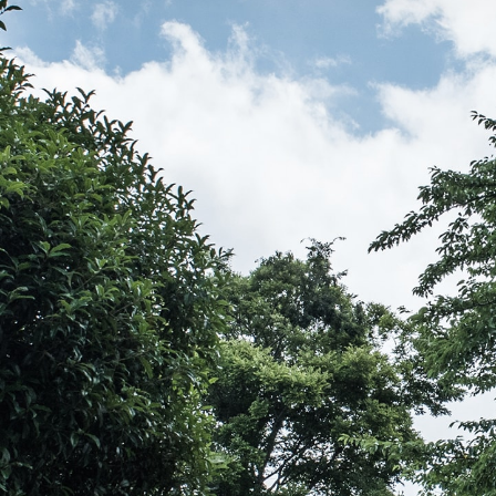
伝教大師最澄とは（デジタルパンフレット）
伝教大師最澄とは（PDFダウンロード）