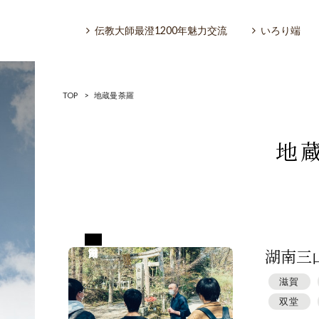
伝教大師最澄1200年魅力交流
いろり端
TOP
>
地蔵曼荼羅
地
いろり端
特集「一隅を照らす」
滋賀県湖南市
探訪「1200年の魅力交流」
湖南三
滋賀
日本文化を探る
双堂