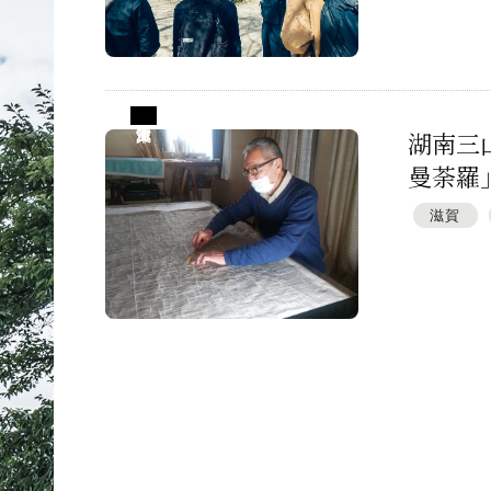
プレスアーカイブ
滋賀県大津市
湖南三
曼荼羅」
滋賀