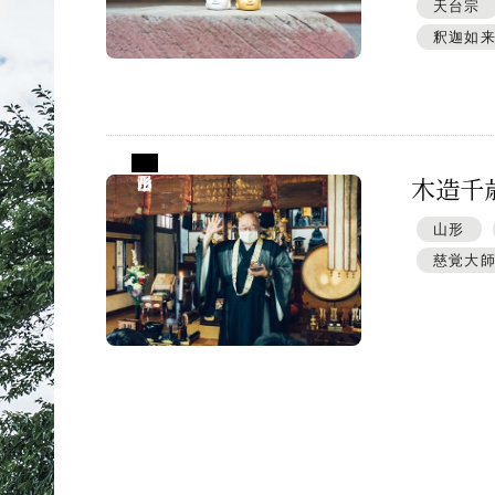
プレスアーカイブ
天台宗
釈迦如
山形県山形市
木造千
山形
慈覚大