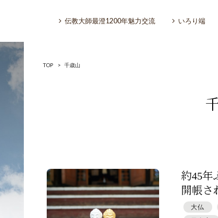
伝教大師最澄1200年魅力交流
いろり端
TOP
>
千歳山
いろり端
特集「一隅を照らす」
探訪「1200年の魅力交流」
約45
開帳され
日本文化を探る
大仏