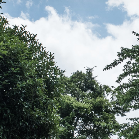
伝教大師最澄とは（デジタルパンフレット）
伝教大師最澄とは（PDFダウンロード）