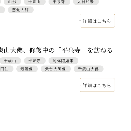
山形
千歳山
平泉寺
大日如来
来
慈覚大師
詳細はこちら
歳山大佛、修復中の「平泉寺」を訪ねる
千歳山
平泉寺
阿弥陀如来
師円仁
最澄像
天台大師像
千歳山大佛
詳細はこちら