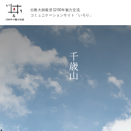
伝教大師最澄1200年魅力交流
コミュニケーションサイト「いろり」
千歳山
伝教大師最澄1200年魅力交流
いろりとは
伝教大師最澄1200年魅力交流委員会とは
大学コラボプロジェクト