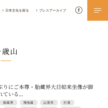
日本文化を探る
プレスアーカイブ
千歳山
ニュース & トピックス
サイトポリシー
お問い合わせ
年ぶりにご本尊・胎蔵界大日如来坐像が御
ている...
胎蔵界
飛地蔵
山形市
行基