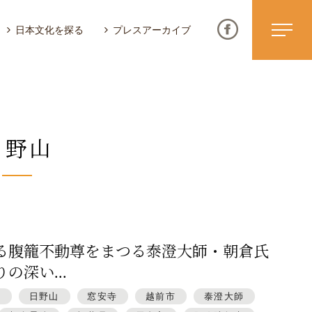
日本文化を探る
プレスアーカイブ
日野山
ニュース & トピックス
サイトポリシー
お問い合わせ
る腹籠不動尊をまつる泰澄大師・朝倉氏
の深い...
動
日野山
窓安寺
越前市
泰澄大師