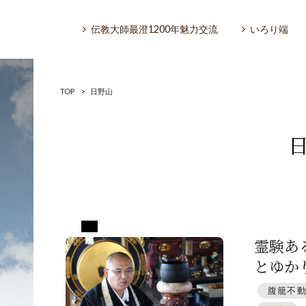
伝教大師最澄1200年魅力交流
いろり端
TOP
>
日野山
いろり端
特集「一隅を照らす」
福井県越前市
探訪「1200年の魅力交流」
霊験あ
とゆかり
日本文化を探る
腹籠不