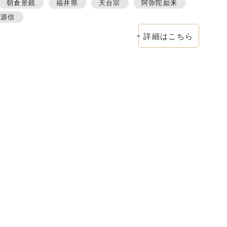
朝倉景鏡
福井県
天台宗
阿弥陀如来
都源信
詳細はこちら