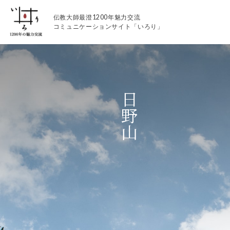
伝教大師最澄1200年魅力交流
コミュニケーションサイト「いろり」
日野山
伝教大師最澄1200年魅力交流
いろりとは
伝教大師最澄1200年魅力交流委員会とは
大学コラボプロジェクト