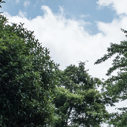
伝教大師最澄とは（デジタルパンフレット）
伝教大師最澄とは（PDFダウンロード）