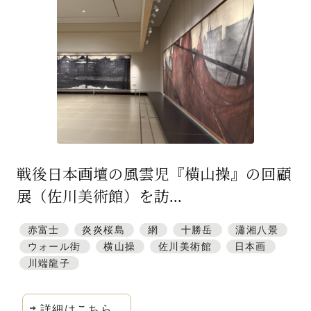
特集「一隅を照らす」
探訪「1200年の魅力交流」
日本文化を探る
プレスアーカイブ
ニュース & トピックス
サイトポリシー
戦後日本画壇の風雲児『横山操』の回顧
展（佐川美術館）を訪...
お問い合わせ
赤富士
炎炎桜島
網
十勝岳
瀟湘八景
ウォール街
横山操
佐川美術館
日本画
川端龍子
詳細はこちら