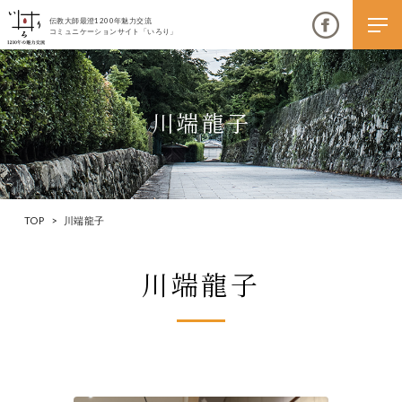
伝教大師最澄1200年魅力交流
コミュニケーションサイト「いろり」
川端龍子
伝教大師最澄1200年魅力交流
いろりとは
TOP
>
川端龍子
伝教大師最澄1200年魅力交流委員会とは
川端龍子
大学コラボプロジェクト
伝教大師最澄とは（デジタルパンフレット）
伝教大師最澄とは（PDFダウンロード）
いろり端