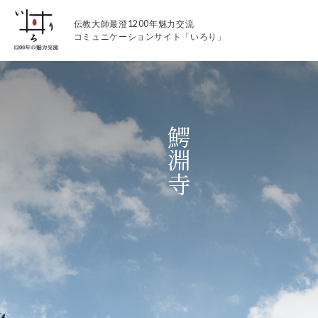
伝教大師最澄1200年魅力交流
コミュニケーションサイト「いろり」
鰐淵寺
伝教大師最澄1200年魅力交流
いろりとは
伝教大師最澄1200年魅力交流委員会とは
大学コラボプロジェクト