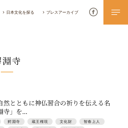
日本文化を探る
プレスアーカイブ
鰐淵寺
ニュース & トピックス
サイトポリシー
お問い合わせ
自然とともに神仏習合の祈りを伝える名
寺」を...
鰐淵寺
蔵王権現
文化財
智春上人