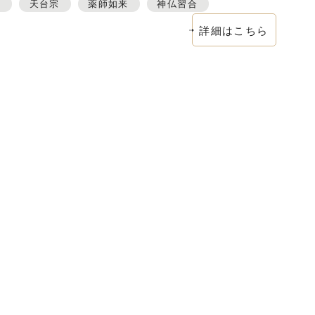
音
天台宗
薬師如来
神仏習合
詳細はこちら