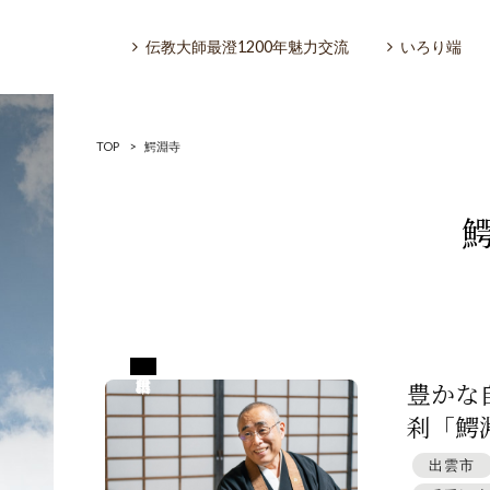
伝教大師最澄1200年魅力交流
いろり端
TOP
>
鰐淵寺
いろり端
特集「一隅を照らす」
島根県出雲市
探訪「1200年の魅力交流」
豊かな
刹「鰐淵
日本文化を探る
出雲市