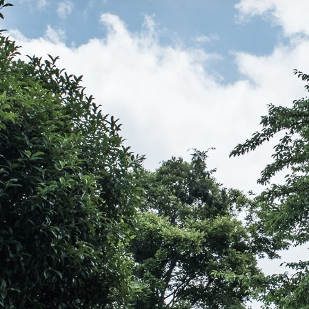
伝教大師最澄とは（デジタルパンフレット）
伝教大師最澄とは（PDFダウンロード）