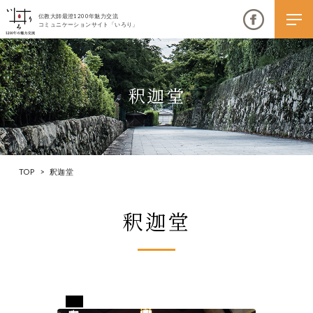
伝教大師最澄1200年魅力交流
コミュニケーションサイト「いろり」
釈迦堂
伝教大師最澄1200年魅力交流
いろりとは
TOP
>
釈迦堂
伝教大師最澄1200年魅力交流委員会とは
釈迦堂
大学コラボプロジェクト
伝教大師最澄とは（デジタルパンフレット）
伝教大師最澄とは（PDFダウンロード）
東京都台東区
いろり端