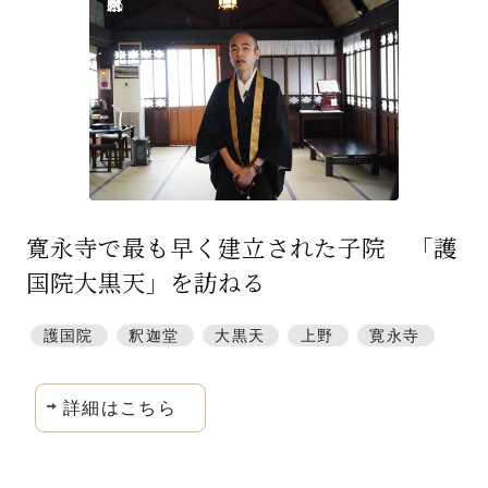
特集「一隅を照らす」
探訪「1200年の魅力交流」
日本文化を探る
プレスアーカイブ
ニュース & トピックス
寛永寺で最も早く建立された子院 「護
サイトポリシー
国院大黒天」を訪ねる
お問い合わせ
護国院
釈迦堂
大黒天
上野
寛永寺
詳細はこちら