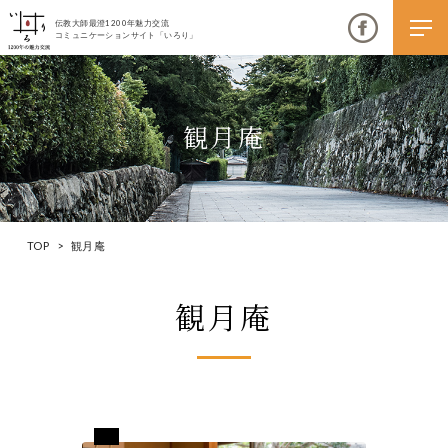
伝教大師最澄1200年魅力交流
コミュニケーションサイト「いろり」
観月庵
伝教大師最澄1200年魅力交流
いろりとは
TOP
>
観月庵
伝教大師最澄1200年魅力交流委員会とは
観月庵
大学コラボプロジェクト
伝教大師最澄とは（デジタルパンフレット）
伝教大師最澄とは（PDFダウンロード）
島根県松江市
いろり端