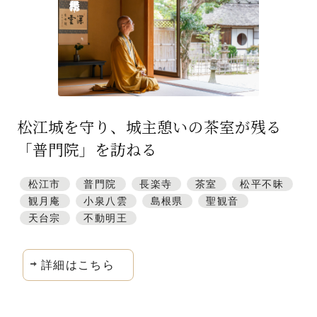
特集「一隅を照らす」
探訪「1200年の魅力交流」
日本文化を探る
プレスアーカイブ
松江城を守り、城主憩いの茶室が残る
ニュース & トピックス
「普門院」を訪ねる
サイトポリシー
松江市
普門院
長楽寺
茶室
松平不昧
お問い合わせ
観月庵
小泉八雲
島根県
聖観音
天台宗
不動明王
詳細はこちら