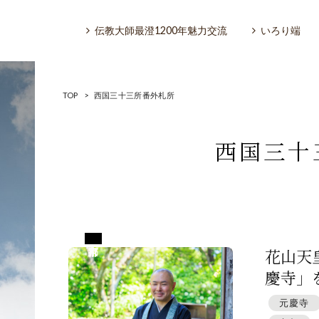
伝教大師最澄1200年魅力交流
いろり端
TOP
>
西国三十三所番外札所
西国三十
いろり端
特集「一隅を照らす」
京都府京都市
探訪「1200年の魅力交流」
花山天
慶寺」
日本文化を探る
元慶寺