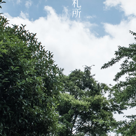
伝教大師最澄とは（デジタルパンフレット）
伝教大師最澄とは（PDFダウンロード）