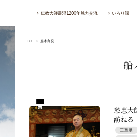
伝教大師最澄1200年魅力交流
いろり端
TOP
>
船木良見
船
いろり端
特集「一隅を照らす」
三重県四日市市
探訪「1200年の魅力交流」
慈恵大
訪ねる
日本文化を探る
三重県