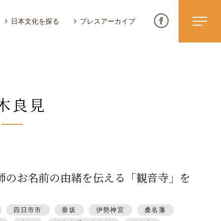
日本文化を探る
プレスアーカイブ
木良見
ニュース & トピックス
サイトポリシー
お問い合わせ
師のお名前の由緒を伝える「観音寺」を
四日市市
垂坂
伊勢神宮
桑名藩