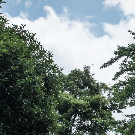
伝教大師最澄とは（デジタルパンフレット）
伝教大師最澄とは（PDFダウンロード）