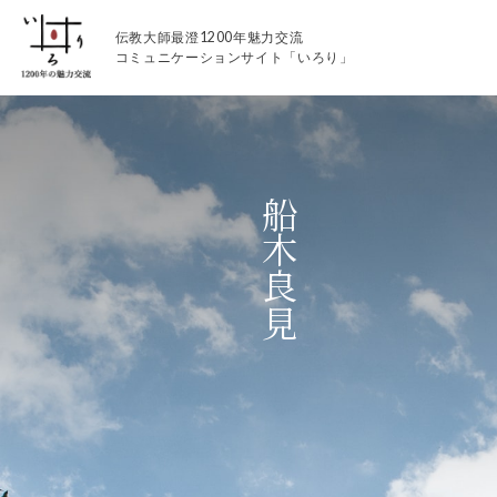
伝教大師最澄1200年魅力交流
コミュニケーションサイト「いろり」
船木良見
伝教大師最澄1200年魅力交流
いろりとは
伝教大師最澄1200年魅力交流委員会とは
大学コラボプロジェクト