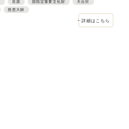
見
良源
国指定重要文化財
天台宗
慈恵大師
詳細はこちら