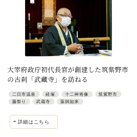
特集「一隅を照らす」
探訪「1200年の魅力交流」
日本文化を探る
プレスアーカイブ
ニュース & トピックス
大宰府政庁初代長官が創建した筑紫野市
サイトポリシー
の古刹「武藏寺」を訪ねる
お問い合わせ
二日市温泉
経塚
十二神将像
筑紫野市
藤祭り
武蔵寺
薬師如来
詳細はこちら