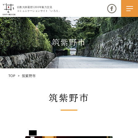
伝教大師最澄1200年魅力交流
コミュニケーションサイト「いろり」
筑紫野市
伝教大師最澄1200年魅力交流
いろりとは
TOP
>
筑紫野市
伝教大師最澄1200年魅力交流委員会とは
筑紫野市
大学コラボプロジェクト
伝教大師最澄とは（デジタルパンフレット）
伝教大師最澄とは（PDFダウンロード）
福岡県筑紫野市
いろり端