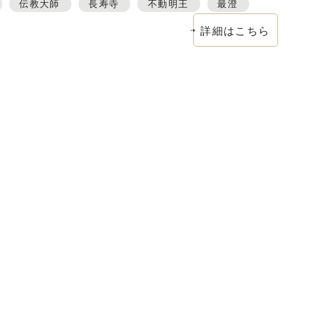
伝教大師
長寿寺
不動明王
最澄
詳細はこちら