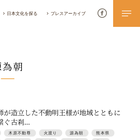
日本文化を探る
プレスアーカイブ
源為朝
ニュース & トピックス
サイトポリシー
お問い合わせ
師が造立した不動明王様が地域とともに
ぐ古刹...
木原不動尊
火渡り
源為朝
熊本県