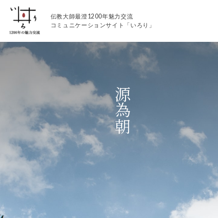
伝教大師最澄1200年魅力交流
コミュニケーションサイト「いろり」
源為朝
伝教大師最澄1200年魅力交流
いろりとは
伝教大師最澄1200年魅力交流委員会とは
大学コラボプロジェクト