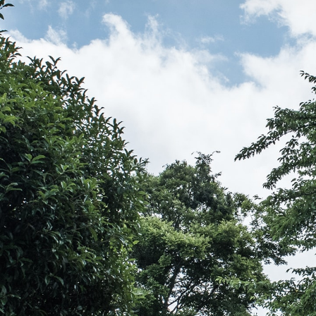
伝教大師最澄とは（デジタルパンフレット）
伝教大師最澄とは（PDFダウンロード）