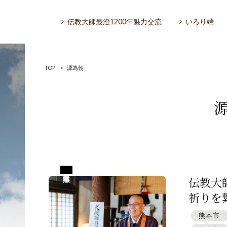
伝教大師最澄1200年魅力交流
いろり端
TOP
>
源為朝
いろり端
特集「一隅を照らす」
熊本県熊本市
探訪「1200年の魅力交流」
伝教大
祈りを繋
日本文化を探る
熊本市