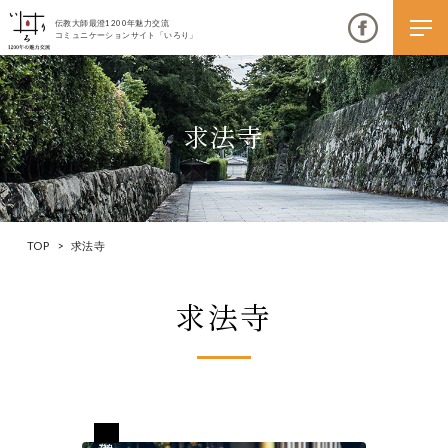
伝教大師最澄1200年魅力交流
コミュニケーションサイト「いろり」
求法寺
伝教大師最澄1200年魅力交流
いろりとは
TOP
>
求法寺
伝教大師最澄1200年魅力交流委員会とは
求法寺
大学コラボプロジェクト
伝教大師最澄とは（デジタルパンフレット）
伝教大師最澄とは（PDFダウンロード）
滋賀 坂本
いろり端