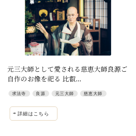
特集「一隅を照らす」
探訪「1200年の魅力交流」
日本文化を探る
プレスアーカイブ
ニュース & トピックス
元三大師として愛される慈恵大師良源ご
サイトポリシー
自作のお像を祀る 比叡...
お問い合わせ
求法寺
良源
元三大師
慈恵大師
詳細はこちら