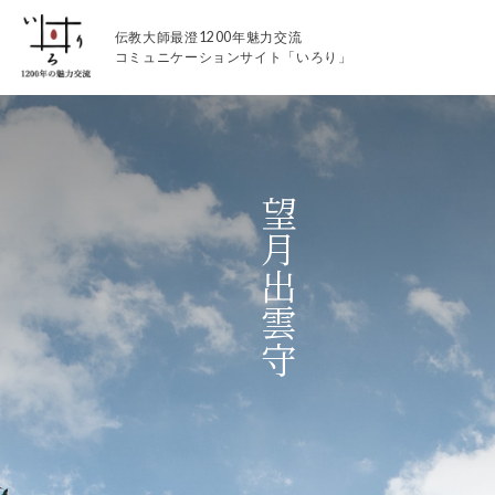
伝教大師最澄1200年魅力交流
コミュニケーションサイト「いろり」
望月出雲守
伝教大師最澄1200年魅力交流
いろりとは
伝教大師最澄1200年魅力交流委員会とは
大学コラボプロジェクト