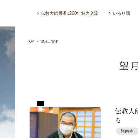
伝教大師最澄1200年魅力交流
いろり端
TOP
>
望月出雲守
望
いろり端
特集「一隅を照らす」
滋賀県甲賀市
探訪「1200年の魅力交流」
伝教大
る
日本文化を探る
嶺南寺