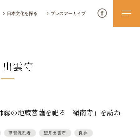
日本文化を探る
プレスアーカイブ
月出雲守
ニュース & トピックス
サイトポリシー
お問い合わせ
師縁の地蔵菩薩を祀る「嶺南寺」を訪ね
甲賀流忍者
望月出雲守
良弁