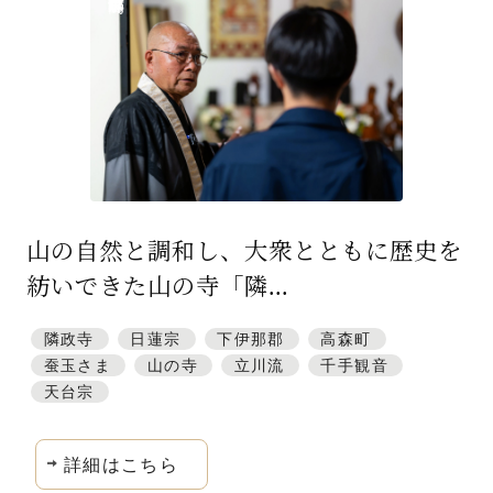
特集「一隅を照らす」
探訪「1200年の魅力交流」
日本文化を探る
プレスアーカイブ
ニュース & トピックス
山の自然と調和し、大衆とともに歴史を
サイトポリシー
紡いできた山の寺「隣...
お問い合わせ
隣政寺
日蓮宗
下伊那郡
高森町
蚕玉さま
山の寺
立川流
千手観音
天台宗
詳細はこちら