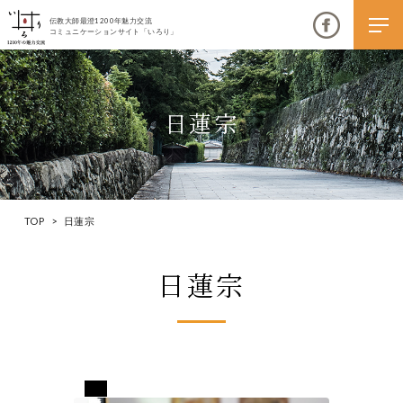
伝教大師最澄1200年魅力交流
コミュニケーションサイト「いろり」
日蓮宗
伝教大師最澄1200年魅力交流
いろりとは
TOP
>
日蓮宗
伝教大師最澄1200年魅力交流委員会とは
日蓮宗
大学コラボプロジェクト
伝教大師最澄とは（デジタルパンフレット）
伝教大師最澄とは（PDFダウンロード）
長野県下伊那郡高森町
いろり端