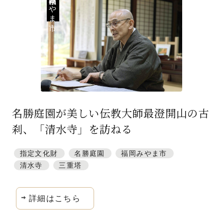
福岡県みやま市
特集「一隅を照らす」
探訪「1200年の魅力交流」
日本文化を探る
プレスアーカイブ
ニュース & トピックス
名勝庭園が美しい伝教大師最澄開山の古
サイトポリシー
刹、「清水寺」を訪ねる
お問い合わせ
指定文化財
名勝庭園
福岡みやま市
清水寺
三重塔
詳細はこちら