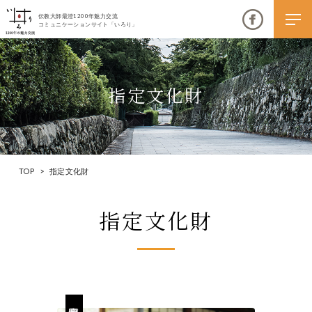
伝教大師最澄1200年魅力交流
コミュニケーションサイト「いろり」
指定文化財
伝教大師最澄1200年魅力交流
いろりとは
TOP
>
指定文化財
伝教大師最澄1200年魅力交流委員会とは
指定文化財
大学コラボプロジェクト
伝教大師最澄とは（デジタルパンフレット）
伝教大師最澄とは（PDFダウンロード）
いろり端