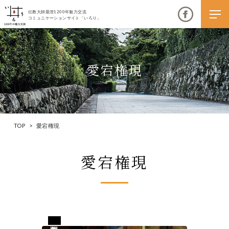
伝教大師最澄1200年魅力交流
コミュニケーションサイト「いろり」
愛宕権現
伝教大師最澄1200年魅力交流
いろりとは
TOP
>
愛宕権現
伝教大師最澄1200年魅力交流委員会とは
愛宕権現
大学コラボプロジェクト
伝教大師最澄とは（デジタルパンフレット）
伝教大師最澄とは（PDFダウンロード）
京都市西京区
いろり端