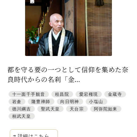
特集「一隅を照らす」
探訪「1200年の魅力交流」
日本文化を探る
プレスアーカイブ
ニュース & トピックス
都を守る要の一つとして信仰を集めた奈
サイトポリシー
良時代からの名刹「金...
お問い合わせ
十一面千手観音
桂昌院
愛宕権現
金蔵寺
岩倉
隆豊禅師
向日明神
小塩山
徳川綱吉
聖武天皇
天台宗
阿弥陀如来
桓武天皇
詳細はこちら