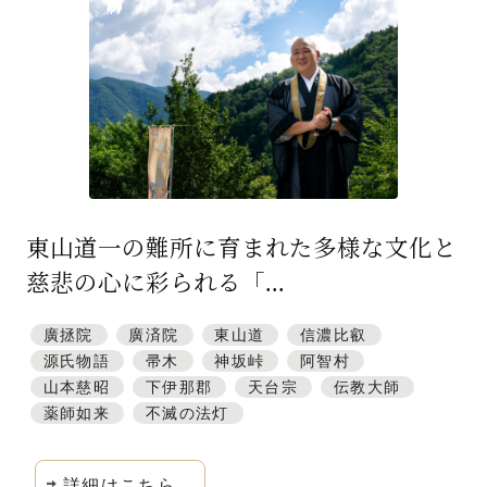
特集「一隅を照らす」
探訪「1200年の魅力交流」
日本文化を探る
プレスアーカイブ
ニュース & トピックス
東山道一の難所に育まれた多様な文化と
サイトポリシー
慈悲の心に彩られる「...
お問い合わせ
廣拯院
廣済院
東山道
信濃比叡
源氏物語
帚木
神坂峠
阿智村
山本慈昭
下伊那郡
天台宗
伝教大師
薬師如来
不滅の法灯
詳細はこちら