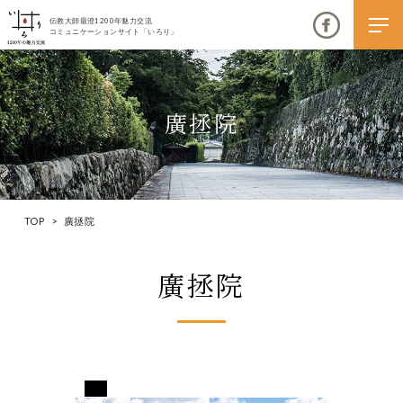
伝教大師最澄1200年魅力交流
コミュニケーションサイト「いろり」
廣拯院
伝教大師最澄1200年魅力交流
いろりとは
TOP
>
廣拯院
伝教大師最澄1200年魅力交流委員会とは
廣拯院
大学コラボプロジェクト
伝教大師最澄とは（デジタルパンフレット）
伝教大師最澄とは（PDFダウンロード）
長野県下伊那郡阿智村
いろり端