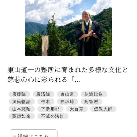
特集「一隅を照らす」
探訪「1200年の魅力交流」
日本文化を探る
プレスアーカイブ
ニュース & トピックス
東山道一の難所に育まれた多様な文化と
サイトポリシー
慈悲の心に彩られる「...
お問い合わせ
廣拯院
廣済院
東山道
信濃比叡
源氏物語
帚木
神坂峠
阿智村
山本慈昭
下伊那郡
天台宗
伝教大師
薬師如来
不滅の法灯
詳細はこちら