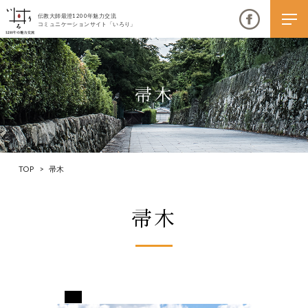
伝教大師最澄1200年魅力交流
コミュニケーションサイト「いろり」
帚木
伝教大師最澄1200年魅力交流
いろりとは
TOP
>
帚木
伝教大師最澄1200年魅力交流委員会とは
帚木
大学コラボプロジェクト
伝教大師最澄とは（デジタルパンフレット）
伝教大師最澄とは（PDFダウンロード）
長野県下伊那郡阿智村
いろり端