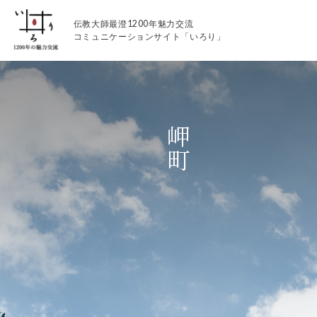
伝教大師最澄1200年魅力交流
コミュニケーションサイト「いろり」
岬町
伝教大師最澄1200年魅力交流
いろりとは
伝教大師最澄1200年魅力交流委員会とは
大学コラボプロジェクト