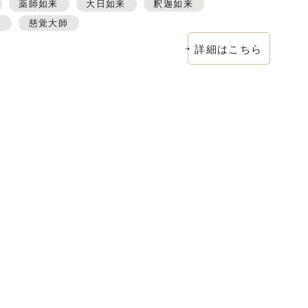
薬師如来
大日如来
釈迦如来
王
慈覚大師
詳細はこちら