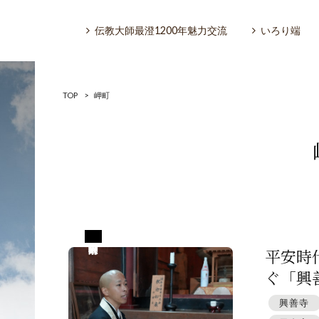
伝教大師最澄1200年魅力交流
いろり端
TOP
>
岬町
いろり端
特集「一隅を照らす」
大阪府泉南郡岬町
探訪「1200年の魅力交流」
平安時
ぐ「興善
日本文化を探る
興善寺