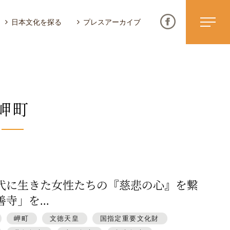
日本文化を探る
プレスアーカイブ
岬町
ニュース & トピックス
サイトポリシー
お問い合わせ
代に生きた女性たちの『慈悲の心』を繋
寺」を...
岬町
文徳天皇
国指定重要文化財