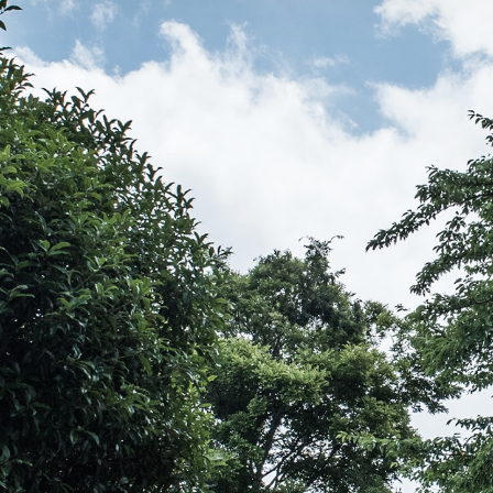
伝教大師最澄とは（デジタルパンフレット）
伝教大師最澄とは（PDFダウンロード）