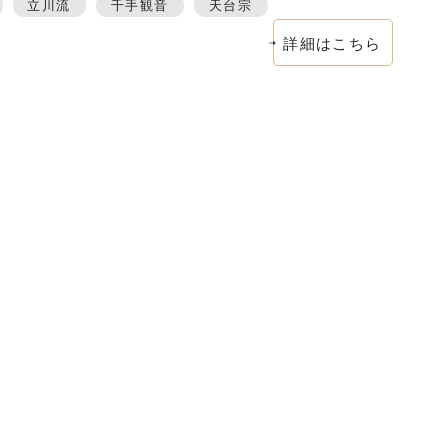
立川流
千手観音
天台宗
詳細はこちら