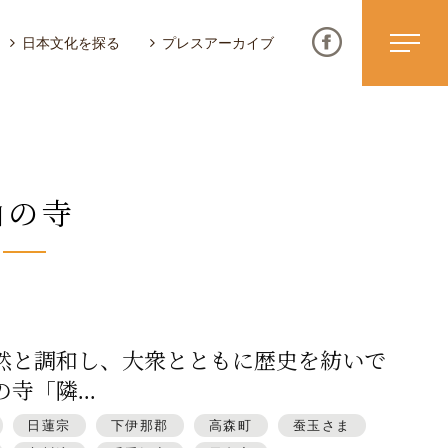
日本文化を探る
プレスアーカイブ
山の寺
ニュース & トピックス
サイトポリシー
お問い合わせ
然と調和し、大衆とともに歴史を紡いで
寺「隣...
日蓮宗
下伊那郡
高森町
蚕玉さま