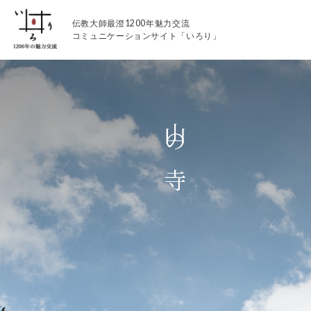
伝教大師最澄1200年魅力交流
コミュニケーションサイト「いろり」
山の寺
伝教大師最澄1200年魅力交流
いろりとは
伝教大師最澄1200年魅力交流委員会とは
大学コラボプロジェクト