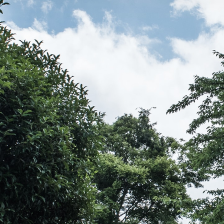
伝教大師最澄とは（デジタルパンフレット）
伝教大師最澄とは（PDFダウンロード）