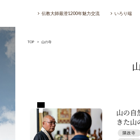
伝教大師最澄1200年魅力交流
いろり端
TOP
>
山の寺
いろり端
特集「一隅を照らす」
長野県下伊那郡高森町
探訪「1200年の魅力交流」
山の自
きた山の
日本文化を探る
隣政寺