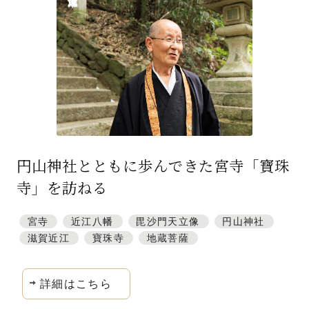
特集「一隅を照らす」
探訪「1200年の魅力交流」
日本文化を探る
プレスアーカイブ
ニュース & トピックス
円山神社とともに歩んできた宮寺「寶珠
サイトポリシー
寺」を訪ねる
お問い合わせ
宮寺
近江八幡
毘沙門天立像
円山神社
滋賀近江
寶珠寺
地蔵菩薩
詳細はこちら