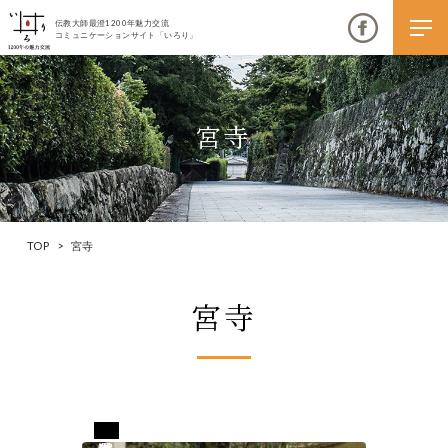
伝教大師最澄1200年魅力交流
コミュニケーションサイト「いろり」
宮寺
伝教大師最澄1200年魅力交流
いろりとは
TOP
>
宮寺
伝教大師最澄1200年魅力交流委員会とは
宮寺
大学コラボプロジェクト
伝教大師最澄とは（デジタルパンフレット）
伝教大師最澄とは（PDFダウンロード）
滋賀県東近江市
いろり端